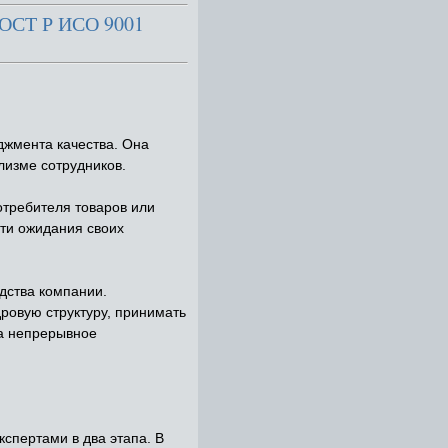
ГОСТ Р ИСО 9001
джмента качества. Она
лизме сотрудников.
отребителя товаров или
йти ожидания своих
дства компании.
ровую структуру, принимать
на непрерывное
спертами в два этапа. В