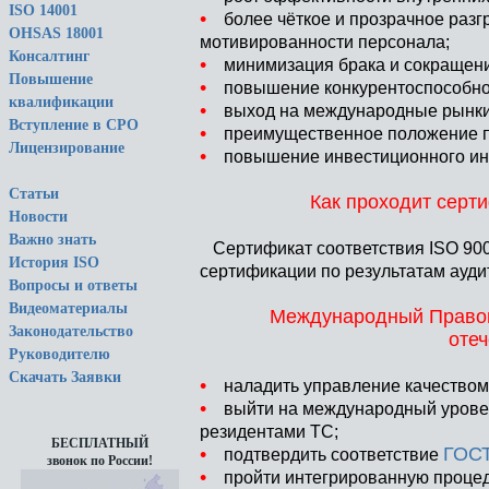
ISO 14001
•
более чёткое и прозрачное разг
OHSAS 18001
мотивированности персонала;
Консалтинг
•
минимизация брака и сокращение 
Повышение
•
повышение конкурентоспособнос
квалификации
•
выход на международные рынки
Вступление в СРО
•
преимущественное положение при
Лицензирование
•
повышение инвестиционного инт
Статьи
Как проходит серти
Новости
Важно знать
Сертификат соответствия ISO 90
История ISO
сертификации по результатам ауди
Вопросы и ответы
Видеоматериалы
Международный Правово
Законодательство
оте
Руководителю
Скачать Заявки
•
наладить управление качеством 
•
выйти на международный уровень
резидентами ТС;
БЕСПЛАТНЫЙ
•
ГОСТ
подтвердить соответствие
звонок по России!
•
пройти интегрированную процеду