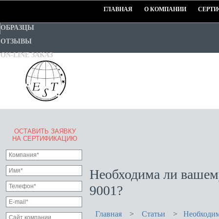
ГЛАВНАЯ
О КОМПАНИИ
СЕРТИ
ОБРАЗЦЫ
ОТЗЫВЫ
ON-LINE ЗАКАЗ
ОСТАВИТЬ ЗАЯВКУ
EURO-STANDART-TEST
НА СЕРТИФИКАЦИЮ
Goodwill Certification System
Необходима ли вашем
9001?
Главная
>
Статьи
>
Необходим