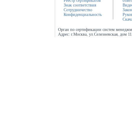
Реестр сертификатов
отве
Знак соответствия
Виде
Сотрудничество
Зако
Конфиденциальность
Руко
Скач
Орган по сертификации систем менеджм
Адрес:
г.Москва, ул.Селезневская, дом 1