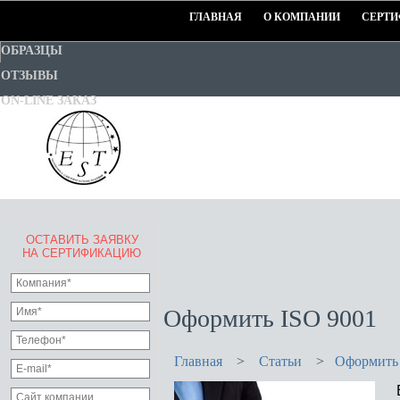
ГЛАВНАЯ
О КОМПАНИИ
СЕРТИ
ОБРАЗЦЫ
ОТЗЫВЫ
ON-LINE ЗАКАЗ
ОСТАВИТЬ ЗАЯВКУ
EURO-STANDART-TEST
НА СЕРТИФИКАЦИЮ
Goodwill Certification System
Оформить ISO 9001
Главная
>
Статьи
>
Оформить 
Е