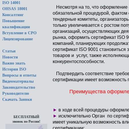
ISO 14001
Несмотря на то, что оформление 
OHSAS 18001
обязательной процедурой, фактом 
Консалтинг
тендерные комитеты, организаторы
Повышение
только увеличивается с ростом поп
квалификации
организаций, осуществляющих деят
Вступление в СРО
рынка, оформить сертификат ISO 
Лицензирование
компаний, планирующих продолжать
сертификат ISO 9001 становиться
Статьи
товаров и услуг, также исполняю
Новости
конкурентоспособности.
Важно знать
История ISO
Подтвердить соответствие требов
Вопросы и ответы
сертификации имеет возможность п
Видеоматериалы
Законодательство
Преимущества оформлен
Руководителю
Скачать Заявки
►
в ходе всей процедуры оформле
►
исключительно Орган по сертифи
БЕСПЛАТНЫЙ
имеет уникальную возможность вли
звонок по России!
сертификации;