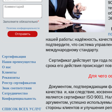
90
т
о
Э
Заполните обязательно
*
В
Политика конфиденциальности
п
нашей работы: надёжность, качес
подтвердите, что система управле
международному стандарту.
Сертификация
Сертификат действует три года по
Наши преимущества
срока его действия происходит по
О нас
Клиенты
Для чего 
Реквизиты
Реестр сертификатов
Документом, подтверждающим фак
Знак соответствия
качества и, как следствие, косве
Сотрудничество
является сертификат ISO 9001. На
Конфиденциальность
аргументом, успешно используемым
стороны клиентов и улучшения реп
СПИСОК ВСЕХ УСЛУГ