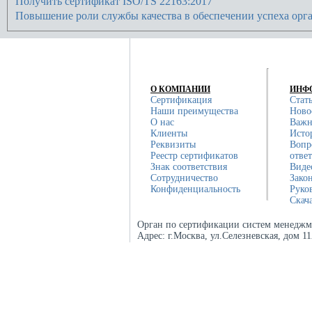
Получить сертификат ISO/TS 22163:2017
Повышение роли службы качества в обеспечении успеха орг
О КОМПАНИИ
ИНФ
Сертификация
Стат
Наши преимущества
Ново
О нас
Важн
Клиенты
Исто
Реквизиты
Вопр
Реестр сертификатов
отве
Знак соответствия
Виде
Сотрудничество
Зако
Конфиденциальность
Руко
Скач
Орган по сертификации систем менеджм
Адрес:
г.Москва, ул.Селезневская, дом 1