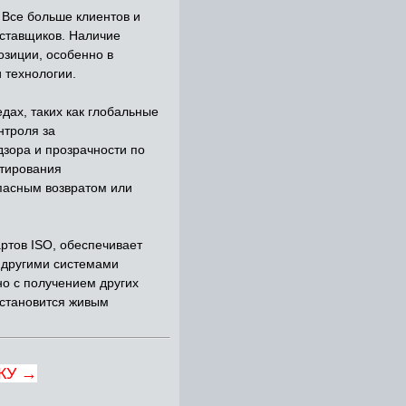
 Все больше клиентов и
оставщиков. Наличие
зиции, особенно в
 технологии.
ах, таких как глобальные
нтроля за
зора и прозрачности по
нтирования
опасным возвратом или
ртов ISO, обеспечивает
 другими системами
о с получением других
 становится живым
КУ →