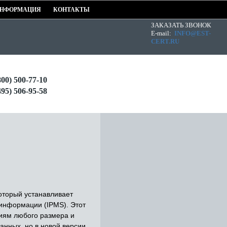
НФОРМАЦИЯ
КОНТАКТЫ
ЗАКАЗАТЬ ЗВОНОК
E-mail:
INFO@EST-
CERT.RU
800) 500-77-10
495) 506-95-58
оторый устанавливает
информации (IPMS). Этот
циям любого размера и
анных, но в новой версии