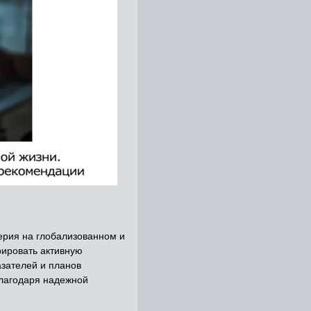
ерия на глобализованном и
рировать активную
азателей и планов
благодаря надежной