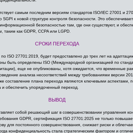
тствует самым последним версиям стандартов ISO/IEC 27001 и 270
о SGPI к новой структуре контроля безопасности. Это обеспечива
информационной безопасностью там, где они существуют, и обеспе
, таким как GDPR, CCPA или LGPD.
СРОКИ ПЕРЕХОДА
 ISO 27701:2019, будет предоставлено до трех лет на адаптацию 
ны быть определены ISO (Международной организацией по станда
ации), еще не опубликованы, хотя ожидается, что временные ра
оведение анализа несоответствий между требованиями версии 201
акже составление плана перехода являются ключевыми аспектами,
а и обеспечить упорядоченный переход.
ВЫВОД
тавляет собой решающий шаг в совершенствовании управления к
ебования GDPR, сертификация ISO 27701:2025 не только повышает
ову для постоянного совершенствования, снижает риски и облегчае
когда конфиденциальность стала стратегическим фактором и отлич