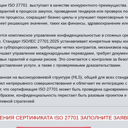
ии ISO 27701 выступает в качестве конкурентного преимущества.
арантий в процессе закупок, проведения тендеров или проверок п
и процессы, сокращает бизнес-циклы и улучшает переговорные по
меет решающее значение, таких как финансы, здравоохранение или
тся комплексное управление конфиденциальностью в сложных сред
. Стандарт ISO/IEC 27701:2025 устанавливает конкретные меры ко
 субпроцессорами, требующие четких контрактов, механизмов над
лучшает управление международными переводами, требует докуме
ых гарантий и оценки рисков. Это сочетается с контролем за без
оставления услуги, а также с проверяемыми доказательствами.
анная на высокоуровневой структуре (HLS), общей для всех станда
кл непрерывного совершенствования и облегчает ее интеграцию с
т, что сертификация ISO 27701 может быть проведена одновременн
бразом, конфиденциальность перестает быть разовым проектом и
тивной стратегией.
ЕНИЯ СЕРТИФИКАТА ISO 27701 ЗАПОЛНИТЕ ЗАЯВ