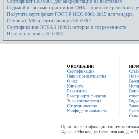
Сертификат ISO 9001 для аккредитации на выставках
Седьмой из восьми принципов СМК – принятие решений с у
Получить сертификат ГОСТ Р ИСО 9001-2015 для тендера.
Основы СМК и сертификация ISO 9001.
Сертификация OHSAS 18001: история и современность
Истоки и основы ISO 9001
О КОМПАНИИ
ИНФ
Сертификация
Стат
Наши преимущества
Ново
О нас
Важн
Клиенты
Исто
Реквизиты
Вопр
Реестр сертификатов
отве
Знак соответствия
Виде
Сотрудничество
Зако
Конфиденциальность
Руко
Скач
Орган по сертификации систем менеджм
Адрес:
г.Москва, ул.Селезневская, дом 1