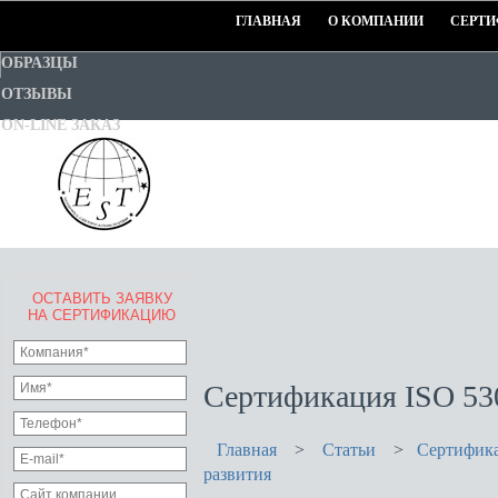
ГЛАВНАЯ
О КОМПАНИИ
СЕРТИ
ОБРАЗЦЫ
ОТЗЫВЫ
ON-LINE ЗАКАЗ
ОСТАВИТЬ ЗАЯВКУ
EURO-STANDART-TEST
НА СЕРТИФИКАЦИЮ
Goodwill Certification System
Сертификация ISO 53
Главная
>
Статьи
>
Сертифика
развития