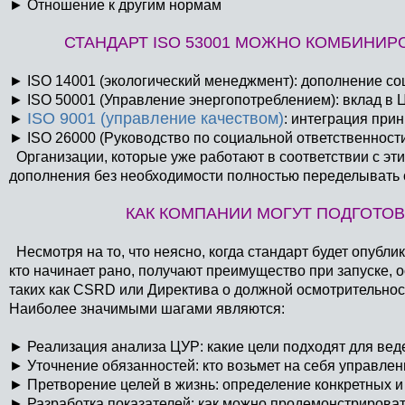
►
Отношение к другим нормам
СТАНДАРТ ISO 53001 МОЖНО КОМБИНИ
►
ISO 14001 (экологический менеджмент): дополнение со
►
ISO 50001 (Управление энергопотреблением): вклад в Ц
ISO 9001 (управление качеством)
►
: интеграция при
►
ISO 26000 (Руководство по социальной ответственности
Организации, которые уже работают в соответствии с эти
дополнения без необходимости полностью переделывать
КАК КОМПАНИИ МОГУТ ПОДГОТОВ
Несмотря на то, что неясно, когда стандарт будет опублик
кто начинает рано, получают преимущество при запуске, о
таких как CSRD или Директива о должной осмотрительнос
Наиболее значимыми шагами являются:
►
Реализация анализа ЦУР: какие цели подходят для вед
►
Уточнение обязанностей: кто возьмет на себя управле
►
Претворение целей в жизнь: определение конкретных 
►
Разработка показателей: как можно продемонстрироват