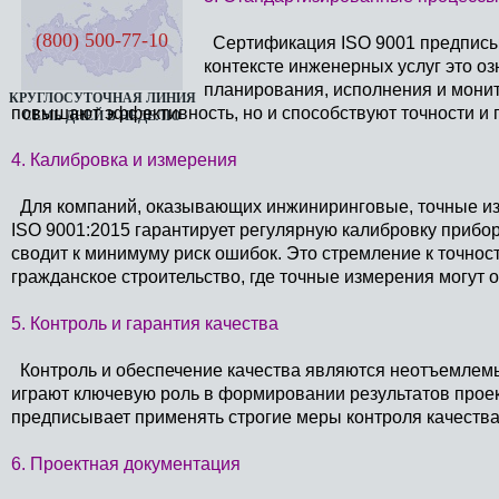
(800) 500-77-10
Сертификация ISO 9001 предписыв
контексте инженерных услуг это о
планирования, исполнения и монит
КРУГЛОСУТОЧНАЯ ЛИНИЯ
повышают эффективность, но и способствуют точности и п
СЕМЬ ДНЕЙ В НЕДЕЛЮ
4. Калибровка и измерения
Для компаний, оказывающих инжиниринговые, точные из
ISO 9001:2015 гарантирует регулярную калибровку прибор
сводит к минимуму риск ошибок. Это стремление к точност
гражданское строительство, где точные измерения могут о
5. Контроль и гарантия качества
Контроль и обеспечение качества являются неотъемлемы
играют ключевую роль в формировании результатов проек
предписывает применять строгие меры контроля качества
6. Проектная документация