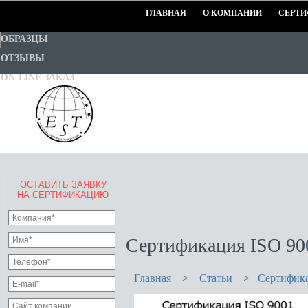
ГЛАВНАЯ
О КОМПАНИИ
СЕРТИ
ОБРАЗЦЫ
ОТЗЫВЫ
ON-LINE ЗАКАЗ
ОСТАВИТЬ ЗАЯВКУ
EURO-STANDART-TEST
НА СЕРТИФИКАЦИЮ
Goodwill Certification System
Сертификация ISO 90
Главная
>
Статьи
>
Сертифика