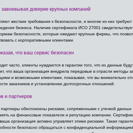
, завоевывая доверие крупных компаний
яют жесткие требования к безопасности, и многие из них требуют
ведения бизнеса. Наличие сертификата ИСО 27001 свидетельствует
нормам безопасности, которые ожидают крупные фирмы, что позвол
твовать с корпоративными клиентами.
оказав, что ваш сервис безопасен
одит часто, клиенты нуждаются в гарантии того, что их данные буд
т, что ваша организация внедрила передовые в отрасли методы з
ими и возможными клиентами, показывая, что вы внимательно отно
сти заказчиков и установлению долгосрочных отношений.
в и партнеров
е партнеры обеспокоены рисками, сопряженными с утечкой данных
влиять на финансовые показатели и репутацию компании. Сертифик
 ваша организация активно управляет этими рисками. Такая гарант
собности безопасно обращаться с конфиденциальной информацией