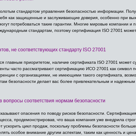
золотым стандартом управления безопасностью информации. Получ
 себя как защищенные и заслуживающие доверия, особенно при в
огут потребоваться такие гарантии. Многие мировые компании и п
еждународным стандартам, поэтому сертификация ISO 27001 может
нтов, не соответствующих стандарту ISO 27001
тся главным приоритетом, наличие сертификата ISO 27001 может с
иенты часто рассматривают сертификацию ИСО 27001 как символ п
уренции с организациями, не имеющими такого сертификата, возмо
там безопасности делает вас более привлекательным и надежным 
ив вопросы соответствия нормам безопасности
сказывают опасения по поводу рисков безопасности. Сертификация
оцесса, продемонстрировав, что ваша компания уже внедрила стро
 ускорить цикл продаж, поскольку проблемы безопасности больше
лять особое внимание другим аспектам, таким как ценность и цена