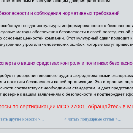
сь ответственным и заслуживающим доверия работником.
у безопасности и соблюдения нормативных требований
особствует созданию культуры информированности о безопасности
едовые методы обеспечения безопасности в своей повседневной ра
ю основных ценностей компании. Этот культурный сдвиг приводит
внутренних угроз или человеческих ошибок, которые могут привест
ксперта о ваших средствах контроля и политиках безопасно
ебует проведения внешнего аудита аккредитованными экспертами
я и политики безопасности вашей организации. Эта сторонняя оцен
сности соответствуют необходимым стандартам, и дает представле
 доверие к вашим заявлениям о безопасности и подтверждает эфф
просы по сертификации ИСО 27001, обращайтесь в
тать другие новости >...
< читать популярные статьи >...