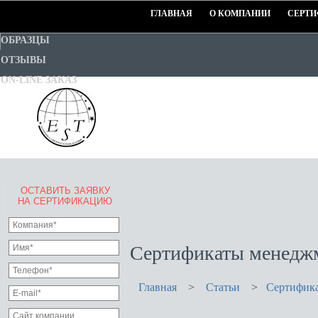
ГЛАВНАЯ
О КОМПАНИИ
СЕРТИ
ОБРАЗЦЫ
ОТЗЫВЫ
ON-LINE ЗАКАЗ
ОСТАВИТЬ ЗАЯВКУ
EURO-STANDART-TEST
НА СЕРТИФИКАЦИЮ
Goodwill Certification System
Сертификаты менеджм
Главная
>
Статьи
>
Сертифика