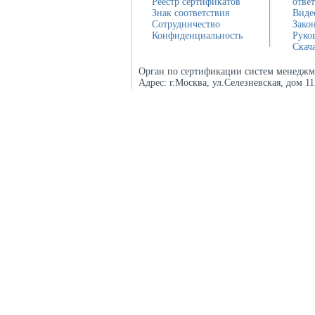
Реестр сертификатов
отве
Знак соответствия
Виде
Сотрудничество
Зако
Конфиденциальность
Руко
Скач
Орган по сертификации систем менеджм
Адрес:
г.Москва, ул.Селезневская, дом 1