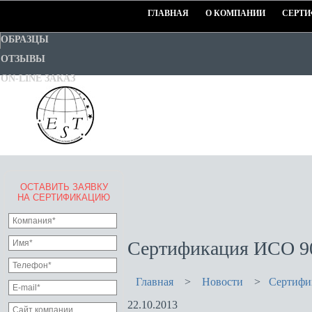
ГЛАВНАЯ
О КОМПАНИИ
СЕРТИ
ОБРАЗЦЫ
ОТЗЫВЫ
ON-LINE ЗАКАЗ
ОСТАВИТЬ ЗАЯВКУ
EURO-STANDART-TEST
НА СЕРТИФИКАЦИЮ
Goodwill Certification System
Сертификация ИСО 90
Главная
>
Новости
>
Сертифи
22.10.2013