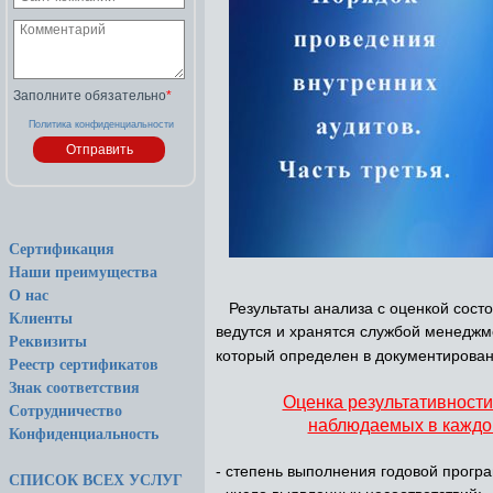
Заполните обязательно
*
Политика конфиденциальности
Сертификация
Наши преимущества
О нас
Результаты анализа с оценкой сост
Клиенты
ведутся и хранятся службой менеджме
Реквизиты
который определен в документирова
Реестр сертификатов
Знак соответствия
Оценка результативност
Сотрудничество
наблюдаемых в каждом
Конфиденциальность
- степень выполнения годовой прогр
СПИСОК ВСЕХ УСЛУГ