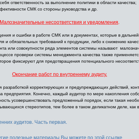
себя ответственность за выполнение политики в области качества;
фективности СМК со стороны руководства и др.
Малозначительные несоответствия и уведомления
.
ия и ошибки в работе СМК или в документах, которые в дальнейш
я и обязательных требований к продукции, либо к снижению качес
нта или совокупности ряда элементов системы называют малозна
процессе проверки системы менеджмента качества также применяет
оторое фиксируют для предотвращения потенциального несоответс
Окончание работ по внутреннему аудиту.
разработкой корректирующих и предупреждающих действий, конт
ва предприятия. Конечно, каждый аудитор по мере накопления соб
ость усовершенствовать предложенный порядок, если такая необх
ывающихся стереотипов, тем более в таком деликатном деле, как в
нних аудитов. Часть первая.
угие полезные материалы Вы можете по этой ссылке