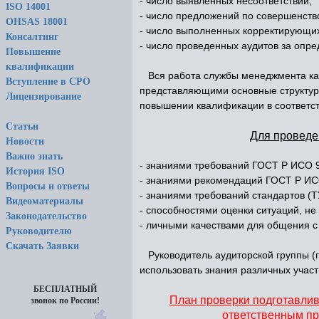
- число выявленных несоответствий;
ISO 14001
- число предложений по совершенств
OHSAS 18001
- число выполненных корректирующих
Консалтинг
- число проведенных аудитов за опр
Повышение
квалификации
Вся работа службы менеджмента кач
Вступление в СРО
представляющими основные структур
Лицензирование
повышении квалификации в соответс
Статьи
Для проведе
Новости
Важно знать
- знаниями требований ГОСТ Р ИСО 9
История ISO
- знаниями рекомендаций ГОСТ Р ИС
Вопросы и ответы
- знаниями требований стандартов (Т
Видеоматериалы
- способностями оценки ситуаций, н
Законодательство
- личными качествами для общения с 
Руководителю
Скачать Заявки
Руководитель аудиторской группы (г
использовать знания различных участ
БЕСПЛАТНЫЙ
План проверки подготавлив
звонок по России!
ответственным пр