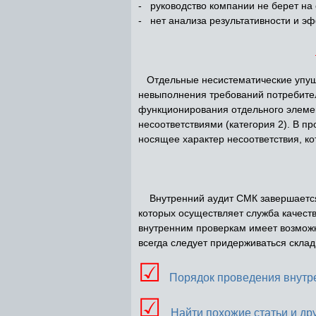
- руководство компании не берет на 
- нет анализа результативности и эф
Отдельные несистематические упущен
невыполнения требований потребител
функционирования отдельного элеме
несоответствиями (категория 2). В 
носящее характер несоответствия, к
Внутренний аудит СМК завершается 
которых осуществляет служба качест
внутренним проверкам имеет возможн
всегда следует придерживаться склад
☑
Порядок проведения внутре
☑
Найти похожие статьи и др