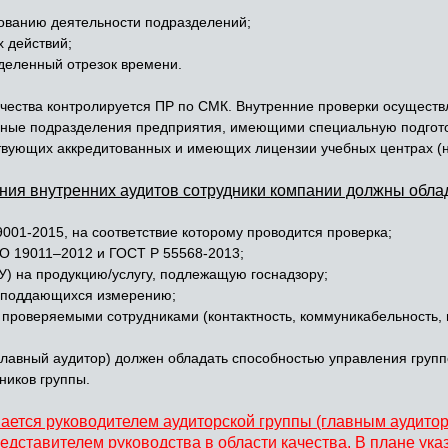
ованию деятельности подразделений;
 действий;
еделенный отрезок времени.
ества контролируется ПР по СМК. Внутренние проверки осуществ
ные подразделения предприятия, имеющими специальную подгото
твующих аккредитованных и имеющих лицензии учебных центрах (
ния внутренних аудитов сотрудники компании должны облад
001-2015, на соответствие которому проводится проверка;
О 19011–2012 и ГОСТ Р 55568-2013;
У) на продукцию/услугу, подлежащую госнадзору;
е поддающихся измерению;
проверяемыми сотрудниками (контактность, коммуникабельность, во
лавный аудитор) должен обладать способностью управления групп
ников группы.
ается руководителем аудиторской группы (главным аудитор
едставителем руководства в области качества. В плане ука