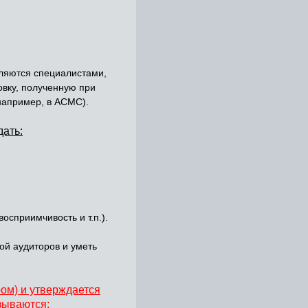
ляются специалистами,
вку, полученную при
например, в АСМС).
ать:
сприимчивость и т.п.).
ой аудиторов и уметь
ом) и утверждается
зываются: