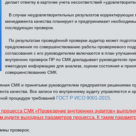
делает отметку в карточке учета несоответствий «удовлетворите
В случае неудовлетворительных результатов корректирующих 
менеджмента качества планирует и предпринимает необходимы
последующих проверок.
По результатам проведённой проверки аудитор может подгото
предложения по совершенствованию работы проверяемого подр
согласования с его руководителем включаются в план улучшени
внутренних проверок ПР по СМК докладывает руководителю пр
ежегодную информацию для анализа, оценки состояния и прин
совершенствованию СМК.
ояния СМК и принятыми руководителем предприятия решениями п
нта качества. Все записи по внутреннему аудиту управляются и хр
ГОСТ Р ИСО 9001-2015
нной процедуре требований
.
и процесса СМК «Проведение внутренних аудитов» выполня
 аудите выходных параметров процесса. К таким параметр
аммы проверок;