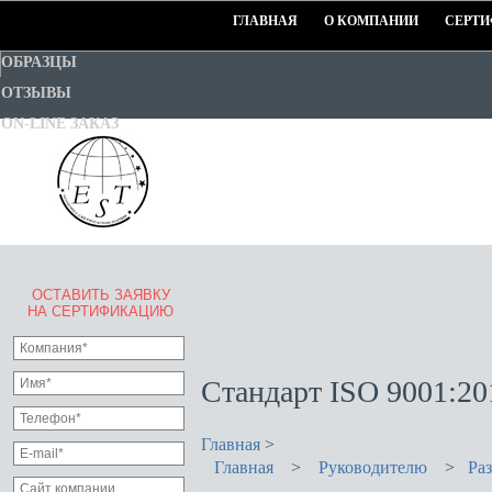
ГЛАВНАЯ
О КОМПАНИИ
СЕРТИ
ОБРАЗЦЫ
ОТЗЫВЫ
ON-LINE ЗАКАЗ
ОСТАВИТЬ ЗАЯВКУ
EURO-STANDART-TEST
НА СЕРТИФИКАЦИЮ
Goodwill Certification System
Стандарт ISO 9001:20
Главная
>
Главная
>
Руководителю
>
Раз