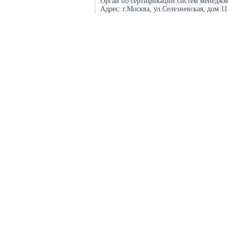
Орган по сертификации систем менеджм
Адрес:
г.Москва, ул.Селезневская, дом 1