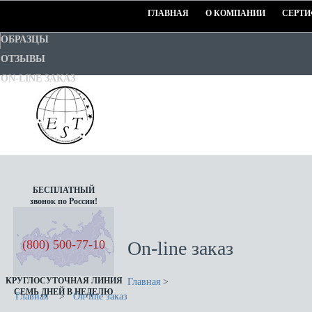
ГЛАВНАЯ
О КОМПАНИИ
СЕРТИ
ОБРАЗЦЫ
ОТЗЫВЫ
ON-LINE ЗАКАЗ
EURO-STANDART-TEST
БЕСПЛАТНЫЙ
звонок по России!
Goodwill Certification System
(800) 500-77-10
On-line заказ
КРУГЛОСУТОЧНАЯ ЛИНИЯ
Главная
>
СЕМЬ ДНЕЙ В НЕДЕЛЮ
Главная
>
On-line заказ