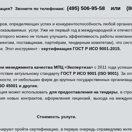
(495) 506-95-58 или (8
тация? Звоните по телефонам:
ров, определяющих успех и
конкурентоспособность любой организ
 оказываемых услуг. Уже не первый год в международной и отечес
оторого можно не только улучшить эффективность работы компани
иентам, поставщикам, партнёрам, тендерным комитетам), что сис
и. Этот инструмент -
сертификация ГОСТ Р ИСО 9001-2015.
ем менеджмента качества МПЦ «Экспертиза
»
с 2011 года
успешн
етствие актуальному стандар
ту
ГОСТ Р ИСО 9001 (ISO 9001)
.
За эт
ности, от небольших фирм д
о крупных государственных организаци
SO 45001 и другие.
ация может использовать
для предоставле
н
ия на тендеры
, в ст
ния новых контрактов, оформления лицензий,
выхода на междун
Стоимость услуги.
руют пройти сертификацию, в первую очередь справедливо интер