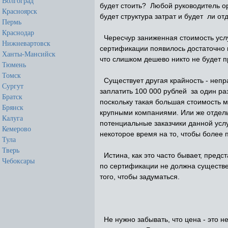
Волгоград
будет стоить? Любой руководитель ор
Красноярск
будет структура затрат и будет ли о
Пермь
Краснодар
Чересчур заниженная стоимость услу
Нижневартовск
сертификации появилось достаточно 
Ханты-Мансийск
что слишком дешево никто не будет п
Тюмень
Томск
Существует другая крайность - непра
Сургут
заплатить 100 000 рублей за один раз
Братск
поскольку такая большая стоимость м
Брянск
крупными компаниями. Или же отдель
Калуга
потенциальные заказчики данной усл
Кемерово
некоторое время на то, чтобы более 
Тула
Тверь
Истина, как это часто бывает, предс
Чебоксары
по сертификации не должна существен
того, чтобы задуматься.
Не нужно забывать, что цена - это 