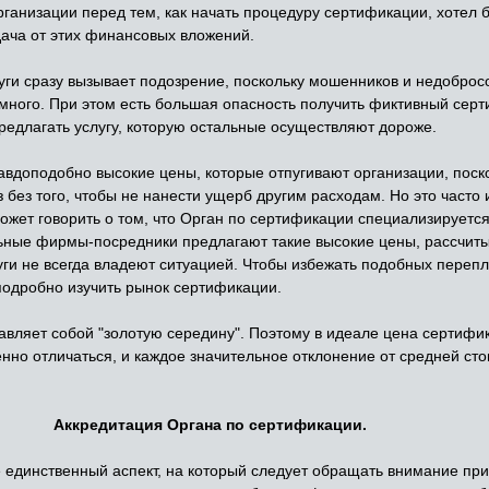
ганизации перед тем, как начать процедуру сертификации, хотел б
тдача от этих финансовых вложений.
ги сразу вызывает подозрение, поскольку мошенников и недоброс
много. При этом есть большая опасность получить фиктивный серти
редлагать услугу, которую остальные осуществляют дороже.
вдоподобно высокие цены, которые отпугивают организации, поско
 без того, чтобы не нанести ущерб другим расходам. Но это часто 
ожет говорить о том, что Орган по сертификации специализируетс
ные фирмы-посредники предлагают такие высокие цены, рассчитыв
уги не всегда владеют ситуацией. Чтобы избежать подобных переп
подробно изучить рынок сертификации.
тавляет собой "золотую середину". Поэтому в идеале цена сертифи
но отличаться, и каждое значительное отклонение от средней сто
Аккредитация Органа по сертификации.
не единственный аспект, на который следует обращать внимание 