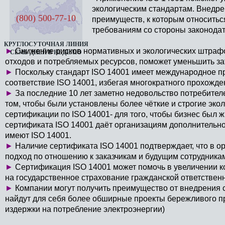
экологическим стандартам. Внедре
(800) 500-77-10
преимуществ, к которым относитьс
требованиям со стороны законодат
КРУГЛОСУТОЧНАЯ ЛИНИЯ
►
Снижение рисков нормативных и экологических штраф
СЕМЬ ДНЕЙ В НЕДЕЛЮ
отходов и потребляемых ресурсов, поможет уменьшить за
►
Поскольку стандарт ISO 14001 имеет международное п
соответствие ISO 14001, избегая многократного прохожд
►
За последние 10 лет заметно недовольство потребител
том, чтобы были установлены более чёткие и строгие эко
сертификации по ISO 14001- для того, чтобы бизнес был 
сертификата ISO 14001 даёт организациям дополнительн
имеют ISO 14001.
►
Наличие сертификата ISO 14001 подтверждает, что в о
подход по отношению к заказчикам и будущим сотрудника
►
Сертификация ISO 14001 может помочь в увеличении ко
на государственное страхование гражданской ответственн
►
Компании могут получить преимущество от внедрения с
найдут для себя более обширные проекты бережливого про
издержки на потребление электроэнергии)