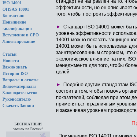
стандарт не направлен на то, чтоб
ISO 14001
эффективности, но он описывает о
OHSAS 18001
того, чтобы построить эффективну
Консалтинг
Повышение
►
Стандарт ISO 14001 может быть
квалификации
уровень эффективности использова
Вступление в СРО
14001 можно показать защищеннос
Лицензирование
14001 может быть использован для
заинтересованным сторонам, что о
Статьи
экологическое влияние на них. IS
Новости
менеджмента для того, чтобы более
Важно знать
целей.
История ISO
Вопросы и ответы
►
Подобно другим стандартам ISO
Видеоматериалы
состоит в том, чтобы помочь орга
Законодательство
показателей, соблюдая при этом д
Руководителю
применяться к различным уровням 
Скачать Заявки
и заканчивая уровнем производств
П
БЕСПЛАТНЫЙ
звонок по России!
Применение ISO 14001 поможет ул