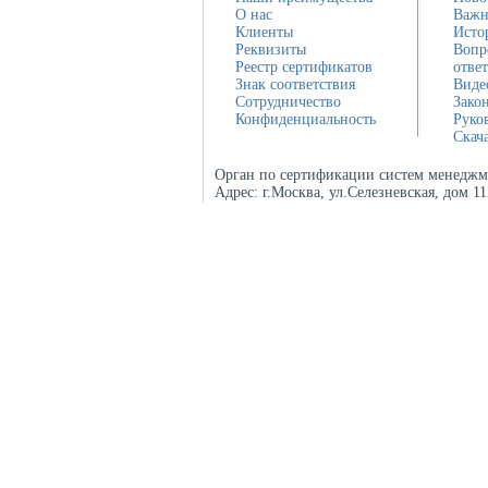
О нас
Важн
Клиенты
Исто
Реквизиты
Вопр
Реестр сертификатов
отве
Знак соответствия
Виде
Сотрудничество
Зако
Конфиденциальность
Руко
Скач
Орган по сертификации систем менеджм
Адрес:
г.Москва, ул.Селезневская, дом 1