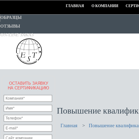
ГЛАВНАЯ
О КОМПАНИИ
СЕРТИ
ОБРАЗЦЫ
ОТЗЫВЫ
ON-LINE ЗАКАЗ
ОСТАВИТЬ ЗАЯВКУ
EURO-STANDART-TEST
НА СЕРТИФИКАЦИЮ
Goodwill Certification System
Повышение квалифик
Главная
>
Повышение квалифик