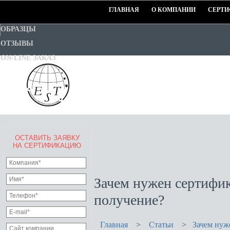
ГЛАВНАЯ
О КОМПАНИИ
СЕРТИ
ОБРАЗЦЫ
ОТЗЫВЫ
ON-LINE ЗАКАЗ
ОСТАВИТЬ ЗАЯВКУ
EURO-STANDART-TEST
НА СЕРТИФИКАЦИЮ
Goodwill Certification System
Зачем нужен сертифик
получение?
Главная
>
Статьи
>
Зачем нуж