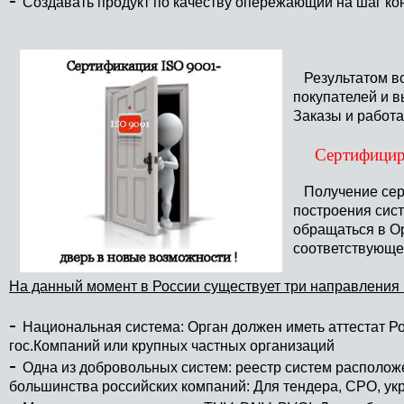
Создавать продукт по качеству опережающий на шаг ко
Результатом все
покупателей и в
Заказы и работ
Сертифицир
Получение серт
построения сис
обращаться в О
соответствующе
На данный момент в России существует три направления
-
Национальная система: Орган должен иметь аттестат Р
гос.Компаний или крупных частных организаций
-
Одна из добровольных систем: реестр систем располож
большинства российских компаний: Для тендера, СРО, ук