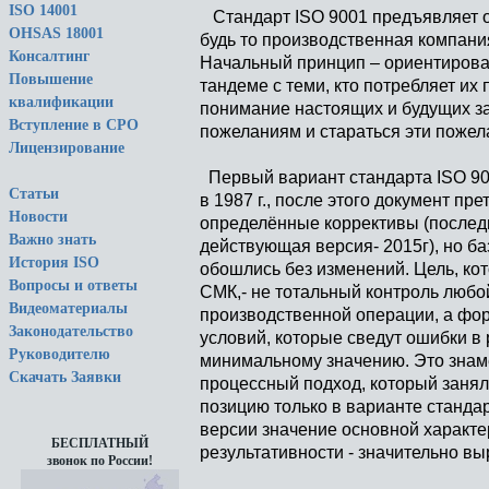
ISO 14001
Стандарт ISO 9001 предъявляет о
OHSAS 18001
будь то производственная компани
Консалтинг
Начальный принцип – ориентироват
Повышение
тандеме с теми, кто потребляет их
квалификации
понимание настоящих и будущих за
Вступление в СРО
пожеланиям и стараться эти пожел
Лицензирование
Первый вариант стандарта ISO 9
Статьи
в 1987 г., после этого документ пр
Новости
определённые коррективы (послед
Важно знать
действующая версия- 2015г), но б
История ISO
обошлись без изменений. Цель, ко
Вопросы и ответы
СМК,- не тотальный контроль любо
Видеоматериалы
производственной операции, а фо
Законодательство
условий, которые сведут ошибки в 
Руководителю
минимальному значению. Это зна
Скачать Заявки
процессный подход, который заня
позицию только в варианте стандар
версии значение основной характ
БЕСПЛАТНЫЙ
результативности - значительно вы
звонок по России!