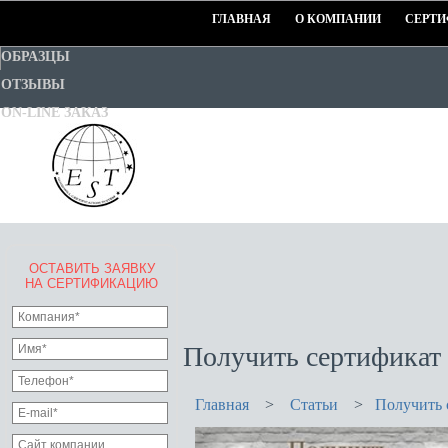
ГЛАВНАЯ
О КОМПАНИИ
СЕРТИ
ОБРАЗЦЫ
ОТЗЫВЫ
ON-LINE ЗАКАЗ
ОСТАВИТЬ ЗАЯВКУ
EURO-STANDART-TEST
НА СЕРТИФИКАЦИЮ
Goodwill Certification System
Получить сертификат 
Главная
>
Статьи
>
Получить 