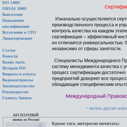
ISO 14001
Сертифик
OHSAS 18001
Консалтинг
Изначально осуществляется серти
Повышение
производственного процесса и упр
квалификации
контроль качества на каждом этапе
Вступление в СРО
сертификация – эффективный инстр
Лицензирование
он отличается универсальностью. 
независимо от сферы занятости.
Статьи
Новости
Специалисты Международного Пра
Важно знать
систему менеджмента качества с у
История ISO
процесс сертификации достаточно 
Вопросы и ответы
предприятий доверяет все процес
Видеоматериалы
обладающие специфическим опытом
Законодательство
Руководителю
Международный Правовой
Скачать Заявки
< читать другие новос
БЕСПЛАТНЫЙ
звонок по России!
Кроме того, интересно почитать: