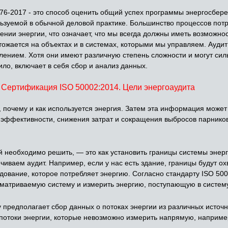
-2017 - это способ оценить общий успех программы энергосбере
льзуемой в обычной деловой практике. Большинство процессов пот
ении энергии, что означает, что мы всегда должны иметь возможнос
чтожается на объектах и в системах, которыми мы управляем. Аудит
ением. Хотя они имеют различную степень сложности и могут силь
ило, включает в себя сбор и анализ данных.
Сертификация ISO 50002:2014. Цели энергоаудита
а, почему и как используется энергия. Затем эта информация може
ффективности, снижения затрат и сокращения выбросов парников
 необходимо решить, — это как установить границы системы энер
нчиваем аудит. Например, если у нас есть здание, границы будут о
ование, которое потребляет энергию. Согласно стандарту ISO 500
ссматриваемую систему и измерить энергию, поступающую в систем
 предполагает сбор данных о потоках энергии из различных источ
потоки энергии, которые невозможно измерить напрямую, например