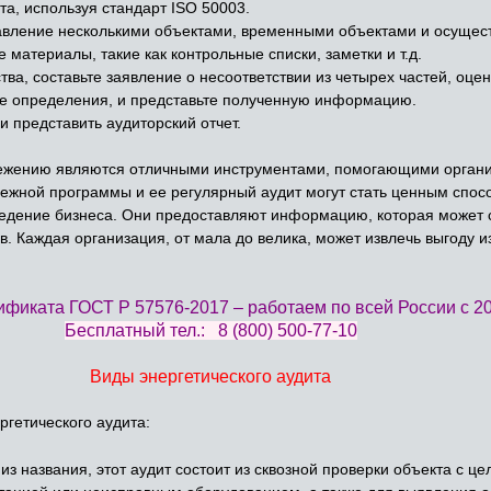
та, используя стандарт ISO 50003.
авление несколькими объектами, временными объектами и осущес
 материалы, такие как контрольные списки, заметки и т.д.
ва, составьте заявление о несоответствии из четырех частей, оцен
ые определения, и представьте полученную информацию.
 и представить аудиторский отчет.
ежению являются отличными инструментами, помогающими органи
дежной программы и ее регулярный аудит могут стать ценным спос
 ведение бизнеса. Они предоставляют информацию, которая может
. Каждая организация, от мала до велика, может извлечь выгоду 
фиката ГОСТ Р 57576-2017 – работаем по всей России с 20
Бесплатный тел.:
8 (800) 500-77-10
Виды энергетического аудита
ргетического аудита:
 из названия, этот аудит состоит из сквозной проверки объекта с 