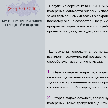
Получение сертификата ГОСТ Р 57576
(800) 500-77-10
измерения количества энергии, испо
закон термодинамики гласит о сохран
поскольку она не создается и не уни
КРУГЛОСУТОЧНАЯ ЛИНИЯ
СЕМЬ ДНЕЙ В НЕДЕЛЮ
программы управления энергопотребл
организациях, каждый аудит, как прав
Цель аудита - определить, где, когд
выявления возможностей повышения э
способствуют изменению климата.
1.
Один из первых вопросов, который
словами, где мы начинаем и где зака
здания и все размещенное там оборуд
состоит в том, чтобы определить ра
2.
Вторая задача сложнее, поскольку
измерений. Также требуется оценить 
или вентиляцию.