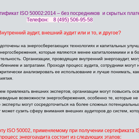
тификат ISO 50002:2014 – без посредников и скрытых плат
Телефон:
8 (495) 506-95-58
Внутренний аудит, внешний аудит или и то, и другое?
доточены на энергосберегающих технологиях и капитальных улучш
энергосбережения, которые являются менее капиталоемкими и в б
ельность. Организации, проводящие внутренний энергоаудит, мог
блением и затратами. Проходя процесс аудита, сотрудники могут н
 критически анализировать ее использование и лучше понимать, ка
иятия.
ем привлекать внешних экспертов, организации могут повысить ос
чевидные возможности энергосбережения, особенно те, которые не
 эксперты могут сосредоточиться на более сложных потенциальны
 может сузить сферу внимания внешних аудиторов до систем, кот
ту ISO 50002, применяемому при получении сертификата I
процесс энергоаудита состоит из следующих этапов: