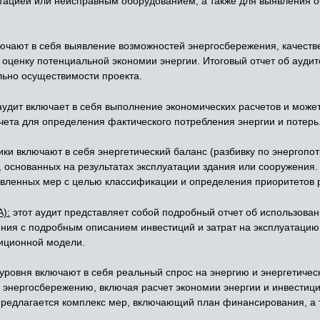
тацией или неисправным оборудованием, а также для выявления о
ючают в себя выявление возможностей энергосбережения, качест
оценку потенциальной экономии энергии. Итоговый отчет об ауди
ьно осуществимости проекта.
аудит включает в себя выполнение экономических расчетов и может
чета для определения фактического потребления энергии и потерь
ки включают в себя энергетический баланс (разбивку по энергопо
основанных на результатах эксплуатации здания или сооружения.
вленных мер с целью классификации и определения приоритетов р
):
этот аудит представляет собой подробный отчет об использова
ния с подробным описанием инвестиций и затрат на эксплуатацию
тиционной модели.
ровня включают в себя реальный спрос на энергию и энергетическ
о энергосбережению, включая расчет экономии энергии и инвестиц
 предлагается комплекс мер, включающий план финансирования, а