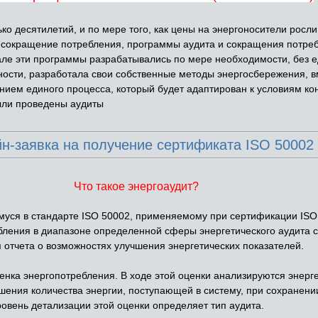
о десятилетий, и по мере того, как цены на энергоносители росли
 сокращение потребления, программы аудита и сокращения потреб
ле эти программы разрабатывались по мере необходимости, без 
ости, разработала свои собственные методы энергосбережения, вм
ием единого процесса, который будет адаптирован к условиям ко
ыли проведены аудиты
н-заявка на получение сертификата ISO 50002
Что такое энергоаудит?
ся в стандарте ISO 50002, применяемому при сертификации ISO 5
бления в диапазоне определенной сферы энергетического аудита 
 отчета о возможностях улучшения энергетических показателей.
енка энергопотребления. В ходе этой оценки анализируются энерге
шения количества энергии, поступающей в систему, при сохранен
ровень детализации этой оценки определяет тип аудита.