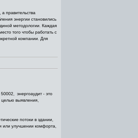
, а правительства
ления энергии становились
единой методологии. Каждая
есто того чтобы работать с
нкретной компании. Для
0002, энергоаудит - это
с целью выявления,
тические потоки в здании,
ии или улучшении комфорта,