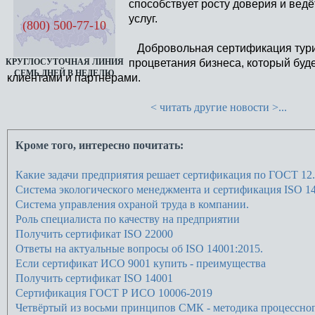
способствует росту доверия и ведё
услуг.
(800) 500-77-10
Добровольная сертификация турист
процветания бизнеса, который буд
КРУГЛОСУТОЧНАЯ ЛИНИЯ
СЕМЬ ДНЕЙ В НЕДЕЛЮ
клиентами и партнёрами.
< читать другие новости >...
Кроме того, интересно почитать:
Какие задачи предприятия решает сертификация по ГОСТ 12.
Система экологического менеджмента и сертификация ISO 14
Cистема управления охраной труда в компании.
Роль специалиста по качеству на предприятии
Получить сертификат ISO 22000
Ответы на актуальные вопросы об ISO 14001:2015.
Если сертификат ИСО 9001 купить - преимущества
Получить сертификат ISO 14001
Сертификация ГОСТ Р ИСО 10006-2019
Четвёртый из восьми принципов СМК - методика процессног