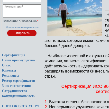
На
ст
Заполните обязательно
*
ту
Политика конфиденциальности
ну
ка
агентствам, которые имеют какие-
большей долей доверия.
Сертификация
Наиболее известной и актуальной
Наши преимущества
компании, является сертификация
О нас
даёт возможность выдерживать кон
Клиенты
расширять возможности бизнеса пу
Реквизиты
стран.
Реестр сертификатов
Сертификация ИСО 900
Знак соответствия
серти
Сотрудничество
Конфиденциальность
1.
Высокая степень безопасности ж
2.
СПИСОК ВСЕХ УСЛУГ
Непрерывное улучшение качеств