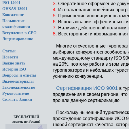
3.
ISO 14001
Оперативное оформление докуме
4.
OHSAS 18001
Использование новейших програм
5.
Консалтинг
Применение инновационных мет
6
Повышение
. Использование эффективных си
7.
квалификации
Наличие действенной политики 
8.
Вступление в СРО
Всесторонняя информационная
Лицензирование
Многие отечественные туроперато
Статьи
выбирают конкурентоспособность 
Новости
международному стандарту ISO 900
Важно знать
на 20%, поэтому работа в этом вид
История ISO
туроператоров и небольших турист
Вопросы и ответы
усилению конкуренции.
Видеоматериалы
Сертификация ИСО 9001
Законодательство
в ту
Руководителю
продвижения в своём регионе, что
Скачать Заявки
прошли данную сертификацию
Поскольку нынешний туристически
БЕСПЛАТНЫЙ
прохождение сертификации ИСО 900
звонок по России!
Любой сертификат качества, котор