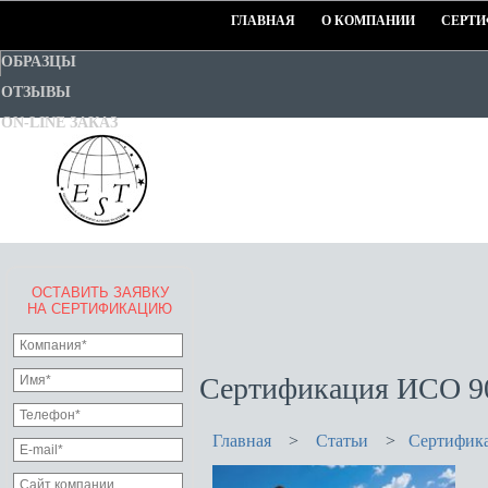
ГЛАВНАЯ
О КОМПАНИИ
СЕРТИ
ОБРАЗЦЫ
ОТЗЫВЫ
ON-LINE ЗАКАЗ
ОСТАВИТЬ ЗАЯВКУ
EURO-STANDART-TEST
НА СЕРТИФИКАЦИЮ
Goodwill Certification System
Сертификация ИСО 90
Главная
>
Статьи
>
Сертифика