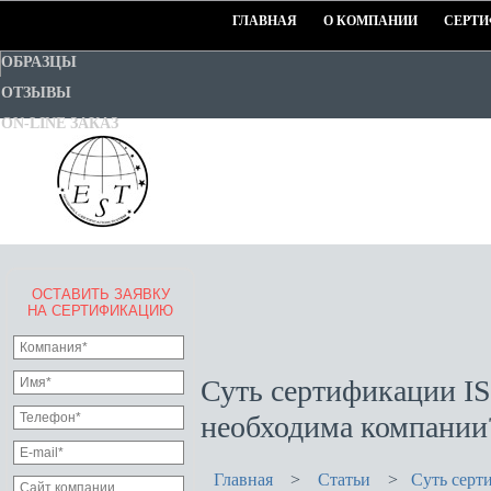
ГЛАВНАЯ
О КОМПАНИИ
СЕРТИ
ОБРАЗЦЫ
ОТЗЫВЫ
ON-LINE ЗАКАЗ
ОСТАВИТЬ ЗАЯВКУ
EURO-STANDART-TEST
НА СЕРТИФИКАЦИЮ
Goodwill Certification System
Суть сертификации IS
необходима компании
Главная
>
Статьи
>
Суть серт