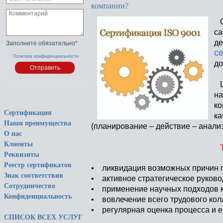
компании?
С
са
де
Заполните обязательно
*
с
Политика конфиденциальности
до
Це
на
ко
Сертификация
ка
Наши преимущества
(планирование – действие – анализ
О нас
Клиенты
Реквизиты
Реестр сертификатов
• ликвидация возможных причин 
Знак соответствия
• активное стратегическое руково
Сотрудничество
• применение научных подходов к
Конфиденциальность
• вовлечение всего трудового кол
• регулярная оценка процесса и ег
СПИСОК ВСЕХ УСЛУГ