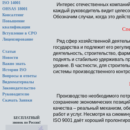
ISO 14001
Интерес отечественных компаний к
OHSAS 18001
каждый руководитель видит целесо
Консалтинг
Обозначим случаи, когда это дейст
Повышение
квалификации
Спе
Вступление в СРО
Лицензирование
Ряд сфер хозяйственной деятельн
государства и подлежит его регули
Статьи
деятельность, строительство, фа
Новости
поднять и стабильно удерживать 
Важно знать
уровне. В частности, для строител
История ISO
системы производственного контро
Вопросы и ответы
Видеоматериалы
Законодательство
Руководителю
Производство необходимого потре
Скачать Заявки
сохранение экономических позици
качества – реальный механизм, о
работ и услуг. Несмотря ка сиюми
БЕСПЛАТНЫЙ
ISO 9001 даёт хороший пролонгир
звонок по России!