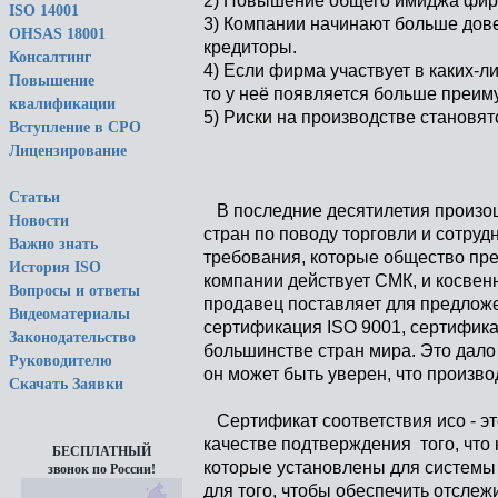
2) Повышение общего имиджа фи
ISO 14001
3) Компании начинают больше дове
OHSAS 18001
кредиторы.
Консалтинг
4) Если фирма участвует в каких-
Повышение
то у неё появляется больше преим
квалификации
5) Риски на производстве становя
Вступление в СРО
Лицензирование
Статьи
В последние десятилетия произош
Новости
стран по поводу торговли и сотруд
Важно знать
требования, которые общество пред
История ISO
компании действует СМК, и косвенн
Вопросы и ответы
продавец поставляет для предлож
Видеоматериалы
сертификация ISO 9001, сертифика
Законодательство
большинстве стран мира. Это дало
Руководителю
он может быть уверен, что произво
Скачать Заявки
Сертификат соответствия исо - эт
качестве подтверждения того, что
БЕСПЛАТНЫЙ
которые установлены для системы
звонок по России!
для того, чтобы обеспечить отслеж