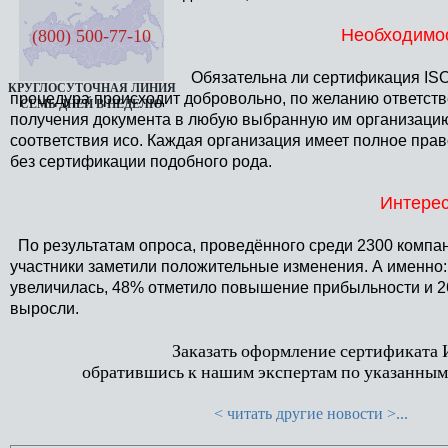
Необходимос
(800) 500-77-10
Обязательна ли сертификация ISO 
КРУГЛОСУТОЧНАЯ ЛИНИЯ
процедура происходит добровольно, по желанию ответств
СЕМЬ ДНЕЙ В НЕДЕЛЮ
получения документа в любую выбранную им организац
соответствия исо. Каждая организация имеет полное пра
без сертификации подобного рода.
Интере
По результатам опроса, проведённого среди 2300 компан
участники заметили положительные изменения. А именно: 
увеличилась, 48% отметило повышение прибыльности и 2
выросли.
Заказать оформление сертификата 
обратившись к нашим экспертам по указанным 
< читать другие новости >...