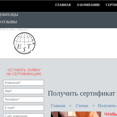
ГЛАВНАЯ
О КОМПАНИИ
СЕРТИ
ОБРАЗЦЫ
ОТЗЫВЫ
ON-LINE ЗАКАЗ
ОСТАВИТЬ ЗАЯВКУ
EURO-STANDART-TEST
НА СЕРТИФИКАЦИЮ
Goodwill Certification System
Получить сертификат 
Главная
>
Статьи
>
Получить 
Чтобы