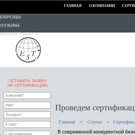
ГЛАВНАЯ
О КОМПАНИИ
СЕРТИ
ОБРАЗЦЫ
ОТЗЫВЫ
ON-LINE ЗАКАЗ
ОСТАВИТЬ ЗАЯВКУ
EURO-STANDART-TEST
НА СЕРТИФИКАЦИЮ
Goodwill Certification System
Проведем сертифика
Главная
>
Статьи
>
Сертифик
В современной конкурентной бизн