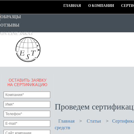
ГЛАВНАЯ
О КОМПАНИИ
СЕРТИ
ОБРАЗЦЫ
ОТЗЫВЫ
ON-LINE ЗАКАЗ
ОСТАВИТЬ ЗАЯВКУ
EURO-STANDART-TEST
НА СЕРТИФИКАЦИЮ
Goodwill Certification System
Проведем сертификац
Главная
>
Статьи
>
Сертифика
средств