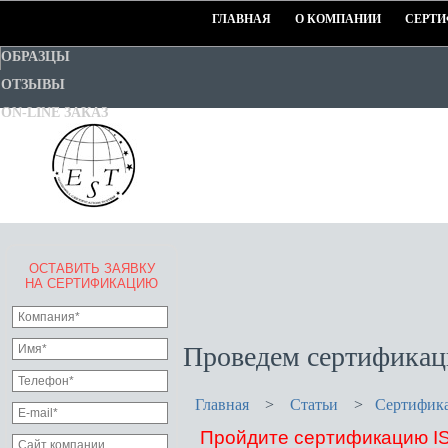
ГЛАВНАЯ
О КОМПАНИИ
СЕРТИ
ОБРАЗЦЫ
ОТЗЫВЫ
ON-LINE ЗАКАЗ
ОСТАВИТЬ ЗАЯВКУ
EURO-STANDART-TEST
НА СЕРТИФИКАЦИЮ
Goodwill Certification System
Проведем сертификац
Главная
>
Статьи
>
Сертифика
Пройдите сертификацию I