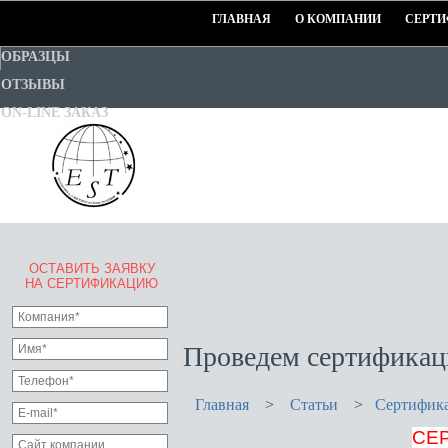
ГЛАВНАЯ
О КОМПАНИИ
СЕРТИ
ОБРАЗЦЫ
ОТЗЫВЫ
ON-LINE ЗАКАЗ
ОСТАВИТЬ ЗАЯВКУ
EURO-STANDART-TEST
НА СЕРТИФИКАЦИЮ
Goodwill Certification System
Проведем сертификац
Главная
>
Статьи
>
Сертифика
СЕР