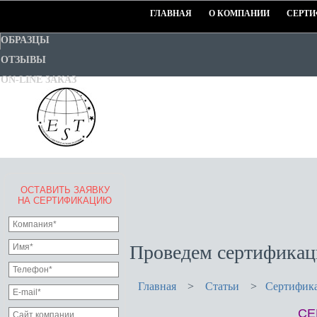
ГЛАВНАЯ
О КОМПАНИИ
СЕРТИ
ОБРАЗЦЫ
ОТЗЫВЫ
ON-LINE ЗАКАЗ
ОСТАВИТЬ ЗАЯВКУ
EURO-STANDART-TEST
НА СЕРТИФИКАЦИЮ
Goodwill Certification System
Проведем сертификац
Главная
>
Статьи
>
Сертифика
СЕ