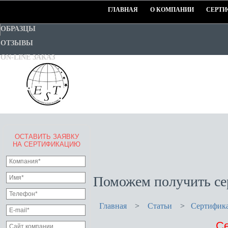
ГЛАВНАЯ
О КОМПАНИИ
СЕРТИ
ОБРАЗЦЫ
ОТЗЫВЫ
ON-LINE ЗАКАЗ
ОСТАВИТЬ ЗАЯВКУ
EURO-STANDART-TEST
НА СЕРТИФИКАЦИЮ
Goodwill Certification System
Поможем получить се
Главная
>
Статьи
>
Сертифика
Се