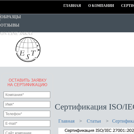
ГЛАВНАЯ
О КОМПАНИИ
СЕРТИ
ОБРАЗЦЫ
ОТЗЫВЫ
ON-LINE ЗАКАЗ
ОСТАВИТЬ ЗАЯВКУ
EURO-STANDART-TEST
НА СЕРТИФИКАЦИЮ
Goodwill Certification System
Сертификация ISO/IE
Главная
>
Статьи
>
Сертифика