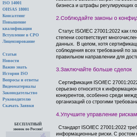
ISO 14001
бизнеса и штрафы регулирующих о
OHSAS 18001
Консалтинг
2.Соблюдайте законы о конфи
Повышение
квалификации
Статус
ISO/IEC 27001:2022
как гло
Вступление в СРО
степени соответствует многочисл
Лицензирование
данных. В целом, хотя сертификац
соблюдения всех требований по за
Статьи
правильном направлении для дост
Новости
Важно знать
3.Заключайте больше сделок
История ISO
Вопросы и ответы
Сертификация
ISO/IEC 27001:202
Видеоматериалы
серьезно относится к информацион
Законодательство
конкурентов, особенно среди межд
Руководителю
организаций со строгими требован
Скачать Заявки
4.Улучшите управление риска
БЕСПЛАТНЫЙ
Стандарт
ISO/IEC 27001:2022
треб
звонок по России!
информационные риски. С ростом 