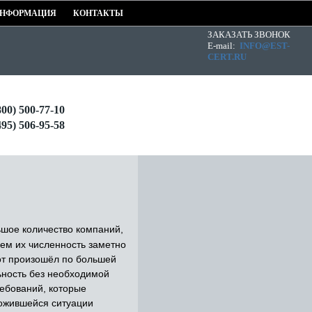
НФОРМАЦИЯ
КОНТАКТЫ
ЗАКАЗАТЬ ЗВОНОК
E-mail:
INFO@EST-
CERT.RU
800) 500-77-10
495) 506-95-58
шое количество компаний,
ем их численность заметно
тот произошёл по большей
ьность без необходимой
ебований, которые
ожившейся ситуации