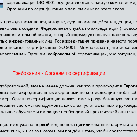
сертификация ISO 9001 осуществляется зачастую компаниями,
Органами по сертификации в полном смысле этого слова.
 проходят изменения, которые, судя по имеющейся тенденции, 
давно была создана Федеральная служба по аккредитации (Росаккре
а исполнительной власти, который формирует единую национальну
стью аккредитованных лиц. Росаккредитация призвана навести пор
ой относится сертификация ISO 9001. Можно сказать, что механи
дъявляемым к Органам добровольной сертификации, уже запущен, 
Требования к Органам по сертификации
ровольной, тем не менее должна, как это и происходит в Европ
ециально аккредитованными Органами по сертификации, чтобы с
ример, Орган по сертификации должен иметь разработанную систе
ования системы менеджмента качества, установленных в руководст
альное обучение и имеющие необходимый практический опыт экс
ествует уже не первый год, но пока цивилизованные формы это 
етились, и шаг за шагом и мы придём к тому, чтобы соответство