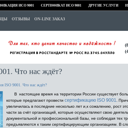
ФИКАЦИЯ ИСО 9001
СЕРТИФИКАТ ИСО 9001
ДРУГИЕ УСЛУГИ
И
ЗЦЫ
ОТЗЫВЫ
ON-LINE ЗАКАЗ
(
(
01. Что нас ждёт?
я ISO 9001. Что нас ждёт?
В настоящее время на территории России существует боль
сертификацию ISO 9001
.
которые предлагают провести
Прич
увеличилась в последние несколько лет и,к сожалению, рост э
части за счёт организаций, которые осуществляют свою деятел
документальной и профессиональной базы, не соблюдая тех тр
предъявляются к таким сертифицирующим организациям. В сл