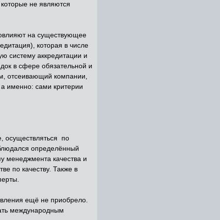
 которые не являются
повлияют на существующее
дитация), которая в числе
ю систему аккредитации и
ядок в сфере обязательной и
зм, отсеивающий компании,
а именно: сами критерии
е, осуществляться по
облюдался определённый
му менеджмента качества и
ве по качеству. Также в
перты.
явления ещё не приобрело.
вать международным