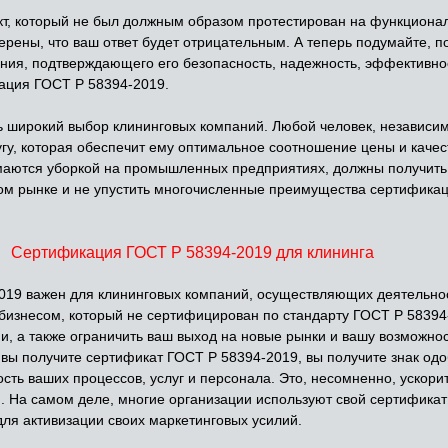
т, который не был должным образом протестирован на функционал
ерены, что ваш ответ будет отрицательным. А теперь подумайте, 
рения, подтверждающего его безопасность, надежность, эффективн
кация ГОСТ Р 58394-2019.
 широкий выбор клининговых компаний. Любой человек, независимо
у, которая обеспечит ему оптимальное соотношение цены и качест
имаются уборкой на промышленных предприятиях, должны получить
тном рынке и не упустить многочисленные преимущества сертифика
Сертификация ГОСТ Р 58394-2019 для клининга
19 важен для клининговых компаний, осуществляющих деятельн
бизнесом, который не сертифицирован по стандарту ГОСТ Р 58394-
и, а также ограничить ваш выход на новые рынки и вашу возможнос
 вы получите сертификат ГОСТ Р 58394-2019, вы получите знак од
ь ваших процессов, услуг и персонала. Это, несомненно, ускорит
и. На самом деле, многие организации используют свой сертифика
для активизации своих маркетинговых усилий.