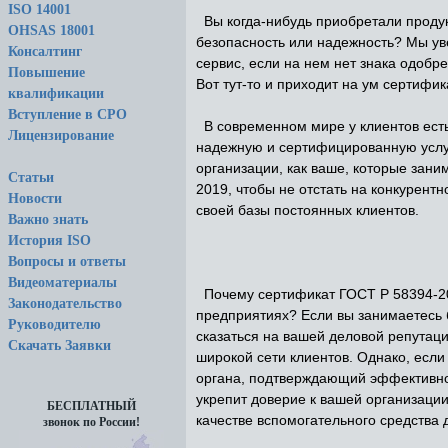
ISO 14001
Вы когда-нибудь приобретали продук
OHSAS 18001
безопасность или надежность? Мы ув
Консалтинг
сервис, если на нем нет знака одоб
Повышение
Вот тут-то и приходит на ум сертифи
квалификации
Вступление в СРО
В современном мире у клиентов есть
Лицензирование
надежную и сертифицированную услуг
организации, как ваше, которые зан
Статьи
2019, чтобы не отстать на конкурен
Новости
своей базы постоянных клиентов.
Важно знать
История ISO
Вопросы и ответы
Видеоматериалы
Почему сертификат ГОСТ Р 58394-20
Законодательство
предприятиях? Если вы занимаетесь 
Руководителю
сказаться на вашей деловой репутаци
Скачать Заявки
широкой сети клиентов. Однако, если
органа, подтверждающий эффективност
укрепит доверие к вашей организаци
БЕСПЛАТНЫЙ
качестве вспомогательного средства 
звонок по России!