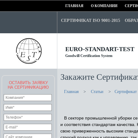
ГЛАВНАЯ
О КОМПАНИИ
СЕРТИ
СЕРТИФИКАТ ISO 9001-2015
ОБРА
EURO-STANDART-TEST
Goodwill Certification System
Закажите Сертифика
ОСТАВИТЬ ЗАЯВКУ
НА СЕРТИФИКАЦИЮ
Главная
>
Статьи
>
Сертификат
В секторе промышленной уборки сер
и соответствия стандартам качества
свою приверженность высоким станда
строгий подход как к управлению, та