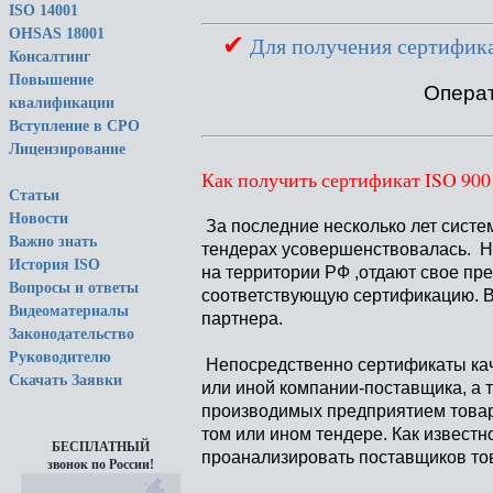
ISO 14001
OHSAS 18001
✔
Для получения сертифик
Консалтинг
Повышение
Операт
квалификации
Вступление в СРО
Лицензирование
Как получить сертификат ISO 900
Статьи
Новости
За последние несколько лет систе
Важно знать
тендерах усовершенствовалась. Н
История ISO
на территории РФ ,отдают свое пр
Вопросы и ответы
соответствующую сертификацию. Ве
Видеоматериалы
партнера.
Законодательство
Руководителю
Непосредственно сертификаты кач
Скачать Заявки
или иной компании-поставщика, 
производимых предприятием товара
том или ином тендере. Как извест
БЕСПЛАТНЫЙ
проанализировать поставщиков тов
звонок по России!