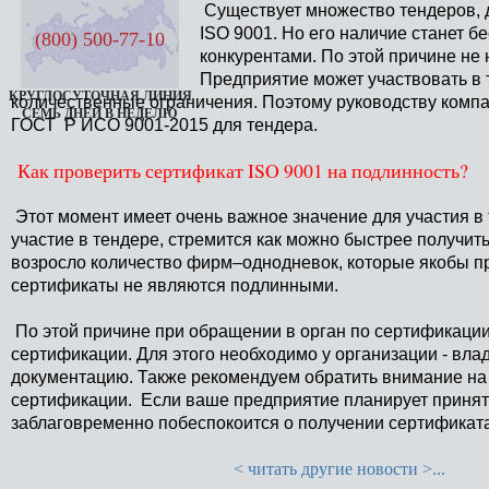
Существует множество тендеров, д
ISO 9001. Но его наличие станет
(800) 500-77-10
конкурентами. По этой причине не
Предприятие может участвовать в 
КРУГЛОСУТОЧНАЯ ЛИНИЯ
количественные ограничения. Поэтому руководству комп
СЕМЬ ДНЕЙ В НЕДЕЛЮ
ГОСТ Р ИСО 9001-2015 для тендера.
Как проверить сертификат ISO 9001 на подлинность?
Этот момент имеет очень важное значение для участия в 
участие в тендере, стремится как можно быстрее получит
возросло количество фирм–однодневок, которые якобы пр
сертификаты не являются подлинными.
По этой причине при обращении в орган по сертификации
сертификации. Для этого необходимо у организации - вл
документацию. Также рекомендуем обратить внимание на 
сертификации. Если ваше предприятие планирует принять
заблаговременно побеспокоится о получении сертификат
< читать другие новости >...