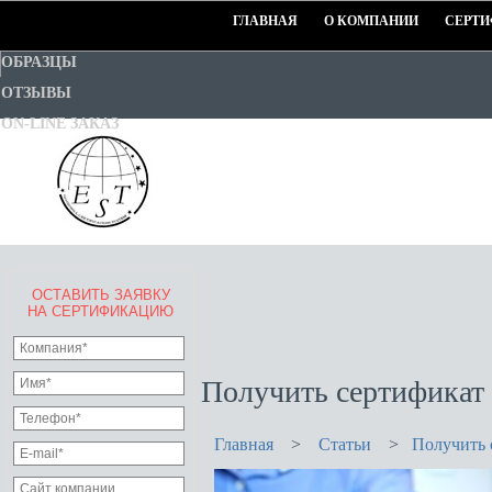
ГЛАВНАЯ
О КОМПАНИИ
СЕРТИ
ОБРАЗЦЫ
ОТЗЫВЫ
ON-LINE ЗАКАЗ
ОСТАВИТЬ ЗАЯВКУ
EURO-STANDART-TEST
НА СЕРТИФИКАЦИЮ
Goodwill Certification System
Получить сертификат
Главная
>
Статьи
>
Получить 