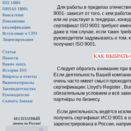
ISO 14001
Для работы в пределах отечестве
OHSAS 18001
9001- зависит от того, с кем работ
Консалтинг
или не участвует в тендерах, конку
Повышение
сертификат ISO 9001 требуют имен
квалификации
даже в том случае, если таких тре
Вступление в СРО
руководители задумываясь о том, к
Лицензирование
получают ISО 9001.
Статьи
КАК ВЫБРАТЬ 
Новости
Важно знать
Следует обратить внимание при в
История ISO
Если деятельность Вашей компании
Вопросы и ответы
очень часто имеет смысл проходит
Видеоматериалы
сертификации: Lloyd's Register , B
Законодательство
обязательным условием и всё зави
Руководителю
партнёры по бизнесу.
Скачать Заявки
Если деятельность ведётся исключ
получить сертификат ИСО 9001 в о
БЕСПЛАТНЫЙ
зарегистрирована в России, напр
звонок по России!