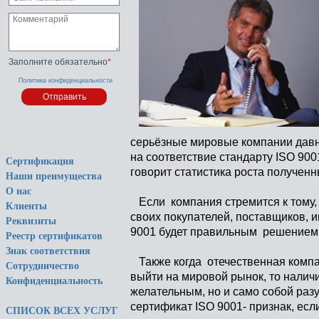
Заполните обязательно
*
Политика конфиденциальности
серьёзные мировые компании дав
на соответствие стандарту ISO 900
Сертификация
говорит статистика роста получен
Наши преимущества
О нас
Если компания стремится к тому, 
Клиенты
своих покупателей, поставщиков, и
Реквизиты
9001 будет правильным решением
Реестр сертификатов
Знак соответствия
Также когда отечественная компа
Сотрудничество
выйти на мировой рынок, то налич
Конфиденциальность
желательным, но и само собой раз
сертификат ISO 9001- признак, есл
СПИСОК ВСЕХ УСЛУГ