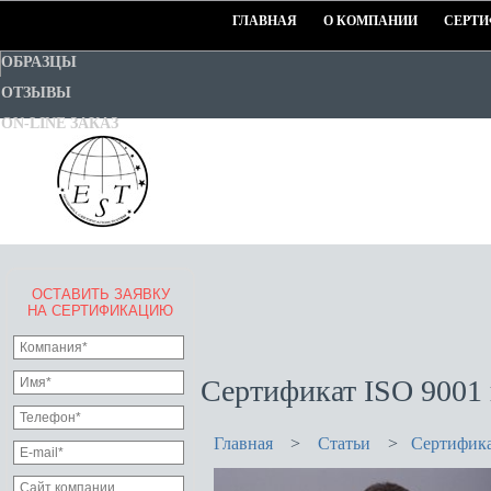
ГЛАВНАЯ
О КОМПАНИИ
СЕРТИ
ОБРАЗЦЫ
ОТЗЫВЫ
ON-LINE ЗАКАЗ
ОСТАВИТЬ ЗАЯВКУ
EURO-STANDART-TEST
НА СЕРТИФИКАЦИЮ
Goodwill Certification System
Сертификат ISO 9001
Главная
>
Статьи
>
Сертифика