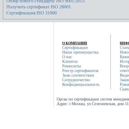
Обзор нового стандарта: ISO 9001:2015.
Получить сертификат ISO 28001
Сертификация ISO 31000
О КОМПАНИИ
ИНФ
Сертификация
Стат
Наши преимущества
Ново
О нас
Важн
Клиенты
Исто
Реквизиты
Вопр
Реестр сертификатов
отве
Знак соответствия
Виде
Сотрудничество
Зако
Конфиденциальность
Руко
Скач
Орган по сертификации систем менеджм
Адрес:
г.Москва, ул.Селезневская, дом 1