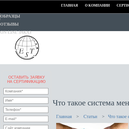
ГЛАВНАЯ
О КОМПАНИИ
СЕРТИ
ОБРАЗЦЫ
ОТЗЫВЫ
ON-LINE ЗАКАЗ
ОСТАВИТЬ ЗАЯВКУ
EURO-STANDART-TEST
НА СЕРТИФИКАЦИЮ
Goodwill Certification System
Что такое система ме
Главная
>
Статьи
>
Что такое