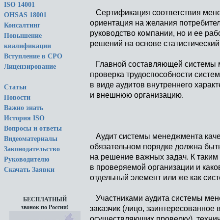
ISO 14001
Сертификация соответствия менед
OHSAS 18001
ориентация на желания потребител
Консалтинг
руководство компании, но и ее ра
Повышение
решений на основе статистический 
квалификации
Вступление в СРО
Главной составляющей системы м
Лицензирование
проверка трудоспособности систе
в виде аудитов внутреннего харак
Статьи
и внешнюю организацию.
Новости
Важно знать
История ISO
Вопросы и ответы
Аудит системы менеджмента качест
Видеоматериалы
обязательном порядке должна быть
Законодательство
на решение важных задач. К таким 
Руководителю
в проверяемой организации и каков
Скачать Заявки
отдельный элемент или же как сист
Участниками аудита системы мене
БЕСПЛАТНЫЙ
звонок по России!
заказчик (лицо, заинтересованное 
осуществляющих проверку), технич