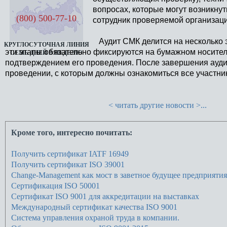
вопросах, которые могут возникнут
(800) 500-77-10
сотрудник проверяемой организаци
Аудит СМК делится на несколько э
КРУГЛОСУТОЧНАЯ ЛИНИЯ
эти этапы обязательно фиксируются на бумажном носите
СЕМЬ ДНЕЙ В НЕДЕЛЮ
подтверждением его проведения. После завершения аудит
проведении, с которым должны ознакомиться все участник
< читать другие новости >...
Кроме того, интересно почитать:
Получить сертификат IATF 16949
Получить сертификат ISO 39001
Change-Management как мост в заветное будущее предприятия
Сертификация ISO 50001
Сертификат ISO 9001 для аккредитации на выставках
Международный сертификат качества ISO 9001
Cистема управления охраной труда в компании.