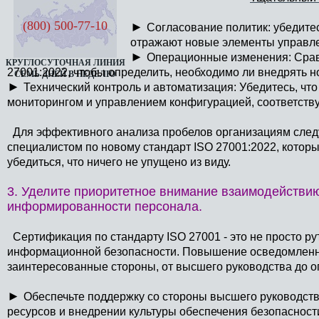
(800) 500-77-10
►
Согласование политик: убедитес
отражают новые элементы управле
►
Операционные изменения: Срав
КРУГЛОСУТОЧНАЯ ЛИНИЯ
27001:2022, чтобы определить, необходимо ли внедрять н
СЕМЬ ДНЕЙ В НЕДЕЛЮ
►
Технический контроль и автоматизация: Убедитесь, ч
мониторингом и управлением конфигурацией, соответств
Для эффективного анализа пробелов организациям следу
специалистом по новому стандарт ISO 27001:2022, кото
убедиться, что ничего не упущено из виду.
3. Уделите приоритетное внимание взаимодействи
информированности персонала.
Сертификация по стандарту ISO 27001 - это не просто ру
информационной безопасности. Повышение осведомленнос
заинтересованные стороны, от высшего руководства до о
►
Обеспечьте поддержку со стороны высшего руководств
ресурсов и внедрении культуры обеспечения безопасност