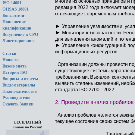
многие из основных принципов и п
ISO 14001
редакция 2022 года включает моде
OHSAS 18001
отвечающие современным требован
Консалтинг
Повышение
►
Управление уязвимостями: уси
квалификации
►
Мониторинг безопасности: Регу
Вступление в СРО
для выявления аномалий и потен
Лицензирование
►
Управление конфигурацией: по
информационных ресурсов
Статьи
Новости
Организации должны провести под
Важно знать
существующие системы управлени
История ISO
требованиями. Выявляя конкретные
Вопросы и ответы
выявить степень изменений, необх
Видеоматериалы
стандарта ISO 27001:2022
Законодательство
Руководителю
2. Проведите анализ пробелов
Скачать Заявки
Анализ пробелов является важны
текущее состояние своих систем б
БЕСПЛАТНЫЙ
звонок по России!
Тщательный 