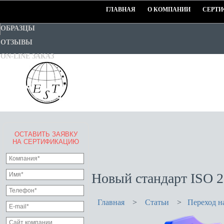
ГЛАВНАЯ
О КОМПАНИИ
СЕРТИ
ОБРАЗЦЫ
ОТЗЫВЫ
ON-LINE ЗАКАЗ
ОСТАВИТЬ ЗАЯВКУ
EURO-STANDART-TEST
НА СЕРТИФИКАЦИЮ
Goodwill Certification System
Новый стандарт ISO 2
Главная
>
Статьи
>
Переход н