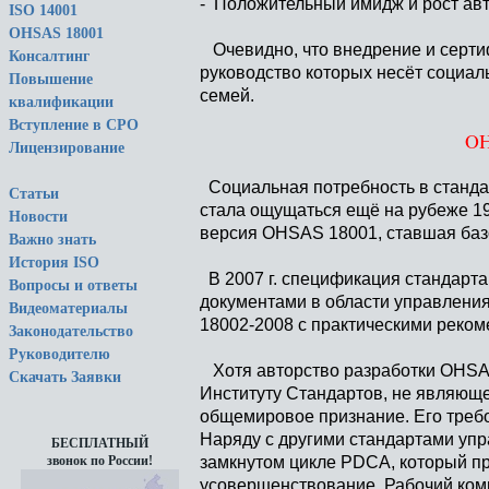
- Положительный имидж и рост авт
ISO 14001
OHSAS 18001
Очевидно, что внедрение и серт
Консалтинг
руководство которых несёт социал
Повышение
семей.
квалификации
Вступление в СРО
OH
Лицензирование
Социальная потребность в станда
Статьи
стала ощущаться ещё на рубеже 19 
Новости
версия OHSAS 18001, ставшая баз
Важно знать
История ISO
В 2007 г. спецификация стандарта
Вопросы и ответы
документами в области управлени
Видеоматериалы
18002-2008 с практическими реко
Законодательство
Руководителю
Хотя авторство разработки OHSA
Скачать Заявки
Институту Стандартов, не являющ
общемировое признание. Его требо
Наряду с другими стандартами упр
БЕСПЛАТНЫЙ
замкнутом цикле PDCA, который п
звонок по России!
усовершенствование. Рабочий коми