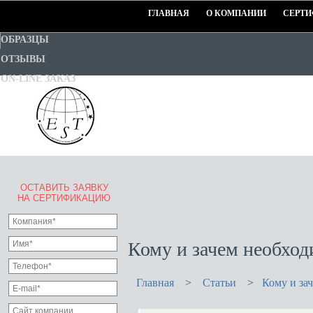
ГЛАВНАЯ
О КОМПАНИИ
СЕРТИ
ОБРАЗЦЫ
ОТЗЫВЫ
ON-LINE ЗАКАЗ
ОСТАВИТЬ ЗАЯВКУ
EURO-STANDART-TEST
НА СЕРТИФИКАЦИЮ
Goodwill Certification System
Кому и зачем необхо
Главная
>
Статьи
>
Кому и за