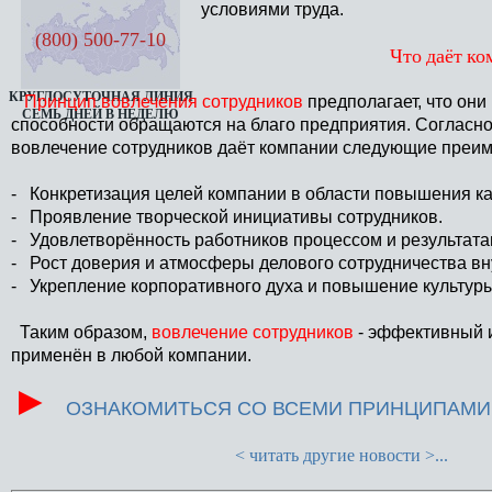
условиями труда.
(800) 500-77-10
Что даёт ко
КРУГЛОСУТОЧНАЯ ЛИНИЯ
Принцип вовлечения сотрудников
предполагает, что они
СЕМЬ ДНЕЙ В НЕДЕЛЮ
способности обращаются на благо предприятия. Согласно
вовлечение сотрудников даёт компании следующие преи
- Конкретизация целей компании в области повышения ка
- Проявление творческой инициативы сотрудников.
- Удовлетворённость работников процессом и результатам
- Рост доверия и атмосферы делового сотрудничества вн
- Укрепление корпоративного духа и повышение культуры
Таким образом,
вовлечение сотрудников
- эффективный 
применён в любой компании.
►
ОЗНАКОМИТЬСЯ СО ВСЕМИ ПРИНЦИПАМИ 
< читать другие новости >...