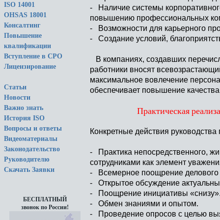
ISO 14001
- Наличие системы корпоративног
OHSAS 18001
повышению профессиональных ком
Консалтинг
- Возможности для карьерного пр
Повышение
- Создание условий, благоприятс
квалификации
Вступление в СРО
В компаниях, создавших перечис
Лицензирование
работники вносят всевозрастающий
максимальное вовлечение персона
Статьи
обеспечивает повышение качества
Новости
Важно знать
Практическая реализа
История ISO
Вопросы и ответы
Конкретные действия руководства
Видеоматериалы
Законодательство
- Практика непосредственного, ж
Руководителю
сотрудниками как элемент уважения
Скачать Заявки
- Всемерное поощрение делового 
- Открытое обсуждение актуальны
- Поощрение инициативы «снизу»
БЕСПЛАТНЫЙ
- Обмен знаниями и опытом.
звонок по России!
- Проведение опросов с целью вы