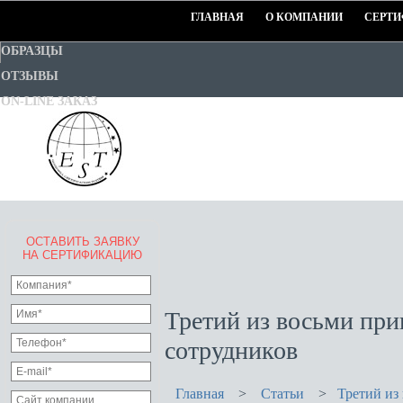
ГЛАВНАЯ
О КОМПАНИИ
СЕРТИ
ОБРАЗЦЫ
ОТЗЫВЫ
ON-LINE ЗАКАЗ
ОСТАВИТЬ ЗАЯВКУ
EURO-STANDART-TEST
НА СЕРТИФИКАЦИЮ
Goodwill Certification System
Третий из восьми пр
сотрудников
Главная
>
Статьи
>
Третий из