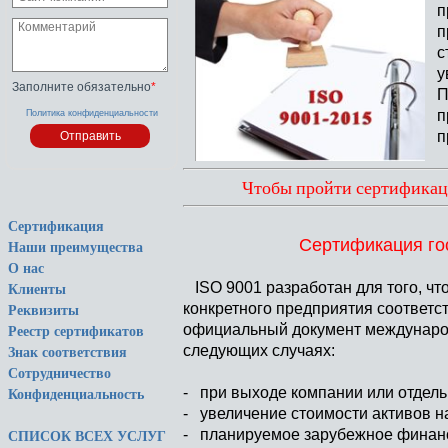
п
п
с
у
Заполните обязательно
*
П
п
Политика конфиденциальности
п
Чтобы пройти сертификаци
Сертификация
Cертификация гос
Наши преимущества
О нас
ISO 9001 разработан для того, чт
Клиенты
конкретного предприятия соответ
Реквизиты
официальный документ международ
Реестр сертификатов
следующих случаях:
Знак соответствия
Сотрудничество
- при выходе компании или отдел
Конфиденциальность
- увеличение стоимости активов 
- планируемое зарубежное финан
СПИСОК ВСЕХ УСЛУГ