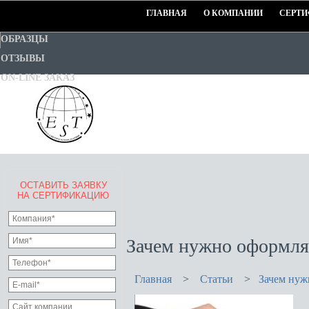
ГЛАВНАЯ
О КОМПАНИИ
СЕРТИ
ОБРАЗЦЫ
ОТЗЫВЫ
ON-LINE ЗАКАЗ
ОСТАВИТЬ ЗАЯВКУ
EURO-STANDART-TEST
НА СЕРТИФИКАЦИЮ
Goodwill Certification System
Зачем нужно оформля
Главная
>
Статьи
>
Зачем нуж