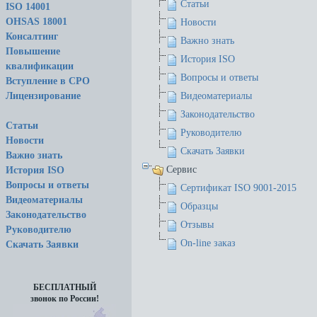
Статьи
ISO 14001
OHSAS 18001
Новости
Консалтинг
Важно знать
Повышение
История ISO
квалификации
Вопросы и ответы
Вступление в СРО
Лицензирование
Видеоматериалы
Законодательство
Статьи
Руководителю
Новости
Скачать Заявки
Важно знать
Сервис
История ISO
Вопросы и ответы
Сертификат ISO 9001-2015
Видеоматериалы
Образцы
Законодательство
Отзывы
Руководителю
On-line заказ
Скачать Заявки
БЕСПЛАТНЫЙ
звонок по России!