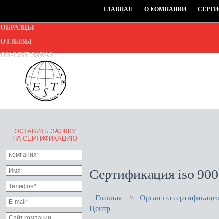
ГЛАВНАЯ
О КОМПАНИИ
СЕРТИ
ОБРАЗЦЫ
ОТЗЫВЫ
ON-LINE ЗАКАЗ
ОСТАВИТЬ ЗАЯВКУ
EURO-STANDART-TEST
НА СЕРТИФИКАЦИЮ
Goodwill Certification System
Сертификация iso 900
Главная
>
Орган по сертификаци
Центр