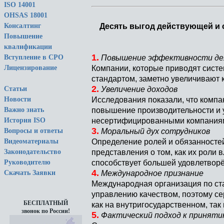
ISO 14001
OHSAS 18001
Десять выгод действующей и 
Консалтинг
Повышение
квалификации
1.
Повышение эффективности де
Вступление в СРО
Компании, которые приводят сист
Лицензирование
стандартом, заметно увеличивают 
2.
Увеличение доходов
Статьи
Исследования показали, что комп
Новости
повышение производительности и 
Важно знать
несертифицированными компания
История ISO
3.
Моральный дух сотрудников
Вопросы и ответы
Определение ролей и обязанностей
Видеоматериалы
представления о том, как их роли 
Законодательство
способствует большей удовлетворё
Руководителю
4.
Международное признание
Скачать Заявки
Международная организация по ста
управлению качеством, поэтому се
БЕСПЛАТНЫЙ
как на внутригосударственном, так
звонок по России!
5.
Фактический подход к принят