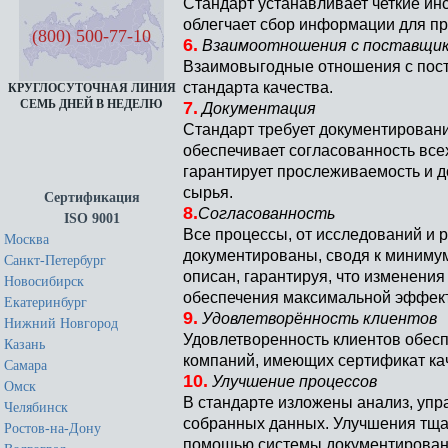
Стандарт устанавливает четкие инс
облегчает сбор информации для п
(800) 500-77-10
6.
Взаимоотношения с поставщи
Взаимовыгодные отношения с пост
стандарта качества.
КРУГЛОСУТОЧНАЯ ЛИНИЯ
СЕМЬ ДНЕЙ В НЕДЕЛЮ
7.
Документация
Стандарт требует документировани
обеспечивает согласованность всех
гарантирует прослеживаемость и д
сырья.
Сертификация
8.
Согласованность
ISO 9001
Все процессы, от исследований и р
Москва
документированы, сводя к миниму
Санкт-Петербург
описан, гарантируя, что изменени
Новосибирск
обеспечения максимальной эффек
Екатеринбург
9.
Удовлетворённость клиентов
Нижний Новгород
Удовлетворенность клиентов обес
Казань
компаний, имеющих сертификат ка
Самара
10.
Улучшение процессов
Омск
В стандарте изложены анализ, уп
Челябинск
собранных данных. Улучшения тща
Ростов-на-Дону
помощью системы документировани