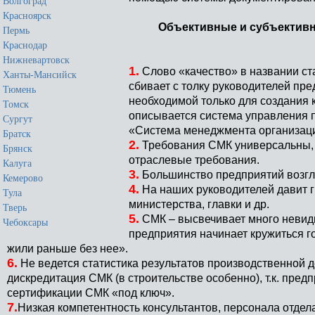
Волгоград
Красноярск
Объективные и субъективн
Пермь
Краснодар
Нижневартовск
1.
Слово «качество» в названии с
Ханты-Мансийск
сбивает с толку руководителей пр
Тюмень
необходимой только для создания к
Томск
описывается система управления п
Сургут
«Система менеджмента организаци
Братск
2.
Требования СМК универсальны, 
Брянск
отраслевые требования.
Калуга
3.
Большинство предприятий возгл
Кемерово
4.
На наших руководителей давит г
Тула
министерства, главки и др.
Тверь
5.
СМК – высвечивает много невид
Чебоксары
предприятия начинает кружиться гол
жили раньше без нее».
6.
Не ведется статистика результатов производственной д
дискредитация СМК (в строительстве особенно), т.к. пр
сертификации СМК «под ключ».
7.
Низкая компетентность консультантов, персонала отдел