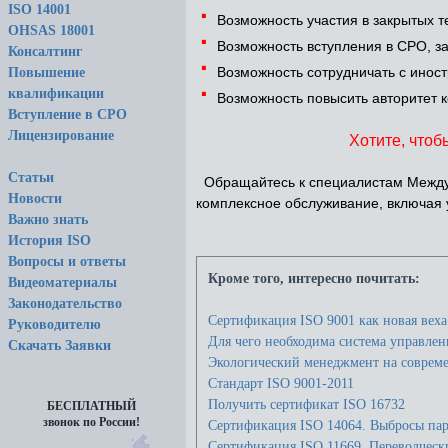
·
ISO 14001
Возможность участия в закрытых те
OHSAS 18001
·
Возможность вступления в СРО, зан
Консалтинг
·
Возможность сотрудничать с инос
Повышение
·
квалификации
Возможность повысить авторитет ко
Вступление в СРО
Лицензирование
Хотите, чтобы
Статьи
Обращайтесь к специалистам Между
Новости
комплексное обслуживание, включая у
Важно знать
История ISO
Вопросы и ответы
Кроме того, интересно почитать:
Видеоматериалы
Законодательство
Сертификация ISO 9001 как новая вех
Руководителю
Для чего необходима система управлен
Скачать Заявки
Экологический менеджмент на соврем
Стандарт ISO 9001-2011
Получить сертификат ISO 16732
БЕСПЛАТНЫЙ
звонок по России!
Сертификация ISO 14064. Выбросы пар
Сертификация ISO 11669. Переводческ