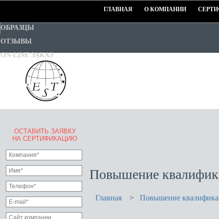
ГЛАВНАЯ
О КОМПАНИИ
СЕРТИ
ОБРАЗЦЫ
ОТЗЫВЫ
ON-LINE ЗАКАЗ
ОСТАВИТЬ ЗАЯВКУ
EURO-STANDART-TEST
НА СЕРТИФИКАЦИЮ
Goodwill Certification System
Повышение квалифик
Главная
>
Повышение квалифик