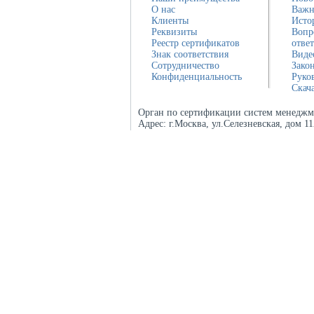
О нас
Важн
Клиенты
Исто
Реквизиты
Вопр
Реестр сертификатов
отве
Знак соответствия
Виде
Сотрудничество
Зако
Конфиденциальность
Руко
Скач
Орган по сертификации систем менеджм
Адрес:
г.Москва, ул.Селезневская, дом 1