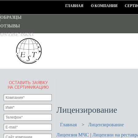
ГЛАВНАЯ
О КОМПАНИИ
СЕРТИ
ОБРАЗЦЫ
ОТЗЫВЫ
ON-LINE ЗАКАЗ
ОСТАВИТЬ ЗАЯВКУ
EURO-STANDART-TEST
НА СЕРТИФИКАЦИЮ
Goodwill Certification System
Лицензирование
Главная
>
Лицензирование
Лицензия МЧС
|
Лицензии на рестав