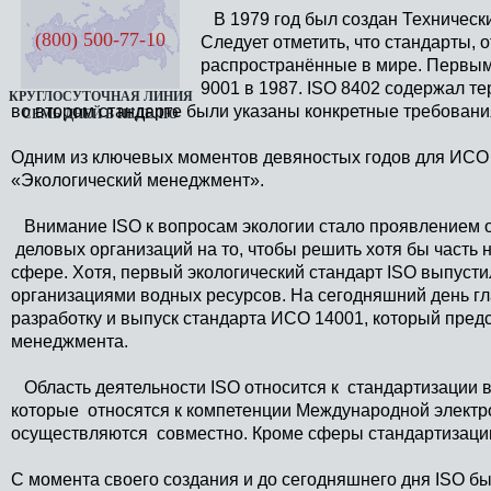
В 1979 год был создан Технически
(800) 500-77-10
Следует отметить, что стандарты,
распространённые в мире. Первыми
9001 в 1987. ISO 8402 содержал т
КРУГЛОСУТОЧНАЯ ЛИНИЯ
во втором стандарте были указаны конкретные требовани
СЕМЬ ДНЕЙ В НЕДЕЛЮ
Одним из ключевых моментов девяностых годов для ИСО с
«Экологический менеджмент».
Внимание ISO к вопросам экологии стало проявлением о
деловых организаций на то, чтобы решить хотя бы часть
сфере. Хотя, первый экологический стандарт ISO выпусти
организациями водных ресурсов. На сегодняшний день гл
разработку и выпуск стандарта ИСО 14001, который пред
менеджмента.
Область деятельности ISO относится к стандартизации во
которые относятся к компетенции Международной электр
осуществляются совместно. Кроме сферы стандартизации
С момента своего создания и до сегодняшнего дня ISO бы