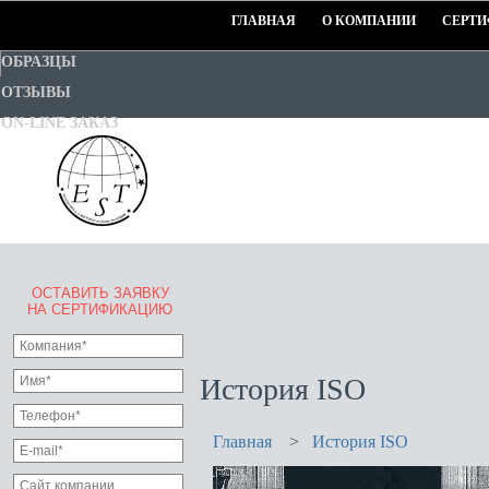
ГЛАВНАЯ
О КОМПАНИИ
СЕРТИ
ОБРАЗЦЫ
ОТЗЫВЫ
ON-LINE ЗАКАЗ
ОСТАВИТЬ ЗАЯВКУ
EURO-STANDART-TEST
НА СЕРТИФИКАЦИЮ
Goodwill Certification System
История ISO
Главная
>
История ISO