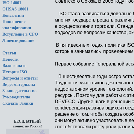
Советского Союза. В 2005 году Ро
ISO 14001
OHSAS 18001
ISO стала развиваться довольно б
Консалтинг
многих государств решать различ
Повышение
в осуществлении торговли. Станд
квалификации
подходов по вопросам качества, эк
Вступление в СРО
Лицензирование
В пятидесятых годах политика ISO
которые занимались проведением 
Статьи
Новости
Первое собрание Генеральной асс
Важно знать
История ISO
В шестидесятые годы остро встал
Вопросы и ответы
Трудности участников деятельности
Видеоматериалы
недостаточном уровне технологий,
Законодательство
ресурсы. Поэтому для работы с эт
Руководителю
DEVECO. Другие шаги в решении эт
Скачать Заявки
конференции развивающихся госуда
решение о том, чтобы создать осо
они могут активно участвовать в д
БЕСПЛАТНЫЙ
способствовали росту роли развив
звонок по России!