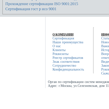
Прохождение сертификации ISO 9001:2015
Сертификация гост р исо 9001
О КОМПАНИИ
ИНФ
Сертификация
Стат
Наши преимущества
Ново
О нас
Важн
Клиенты
Исто
Реквизиты
Вопр
Реестр сертификатов
отве
Знак соответствия
Виде
Сотрудничество
Зако
Конфиденциальность
Руко
Скач
Орган по сертификации систем менеджм
Адрес:
г.Москва, ул.Селезневская, дом 1