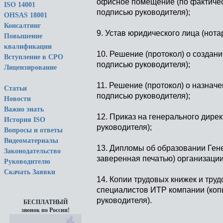
офисное помещение (по фактичес
ISO 14001
подписью руководителя);
OHSAS 18001
Консалтинг
9. Устав юридического лица (нота
Повышение
квалификации
10. Решение (протокол) о создан
Вступление в СРО
подписью руководителя);
Лицензирование
11. Решение (протокол) о назнач
Статьи
подписью руководителя);
Новости
Важно знать
12. Приказ на генерального дире
История ISO
руководителя);
Вопросы и ответы
Видеоматериалы
13. Дипломы об образовании Ген
Законодательство
заверенная печатью) организации
Руководителю
Скачать Заявки
14. Копии трудовых книжек и тру
специалистов ИТР компании (коп
руководителя).
БЕСПЛАТНЫЙ
звонок по России!