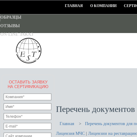
ГЛАВНАЯ
О КОМПАНИИ
СЕРТИ
ОБРАЗЦЫ
ОТЗЫВЫ
ON-LINE ЗАКАЗ
ОСТАВИТЬ ЗАЯВКУ
EURO-STANDART-TEST
НА СЕРТИФИКАЦИЮ
Goodwill Certification System
Перечень документов
Главная
>
Перечень документов для 
Лицензия МЧС
|
Лицензии на реставраци