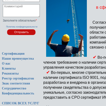
в сф
Заполните обязательно
*
Согласно
получают
Политика конфиденциальности
области 
работами
компаний
связано 
Сертификация
✔
Во-п
Наши преимущества
членов требование о наличии серт
О нас
управления качеством разработана
Клиенты
✔
Во-первых, многие строительн
Реквизиты
наличии сертификата ISO 9001, по
Реестр сертификатов
разработана и внедрена в организ
Знак соответствия
получении свидетельства о допуск
Сотрудничество
уникальные, согласно законодател
Конфиденциальность
предоставить в СРО сертификат И
СПИСОК ВСЕХ УСЛУГ