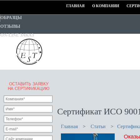
ГЛАВНАЯ
О КОМПАНИИ
СЕРТИ
ОБРАЗЦЫ
ОТЗЫВЫ
ON-LINE ЗАКАЗ
ОСТАВИТЬ ЗАЯВКУ
EURO-STANDART-TEST
НА СЕРТИФИКАЦИЮ
Goodwill Certification System
Сертификат ИСО 9001
Главная
>
Статьи
>
Сертифика
Оказы