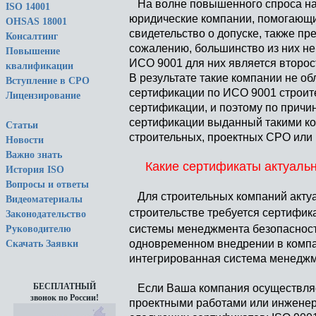
На волне повышенного спроса на 
ISO 14001
юридические компании, помогающи
OHSAS 18001
свидетельство о допуске, также п
Консалтинг
сожалению, большинство из них не
Повышение
ИСО 9001 для них является второ
квалификации
В результате такие компании не 
Вступление в СРО
сертификации по ИСО 9001 строите
Лицензирование
сертификации, и поэтому по причин
сертификации выданный такими ко
Статьи
строительных, проектных СРО или 
Новости
Важно знать
Какие сертификаты актуаль
История ISO
Вопросы и ответы
Для строительных компаний актуал
Видеоматериалы
строительстве требуется сертифи
Законодательство
системы менеджмента безопасност
Руководителю
одновременном внедрении в компа
Скачать Заявки
интегрированная система менеджм
БЕСПЛАТНЫЙ
Если Ваша компания осуществляет
звонок по России!
проектными работами или инженер