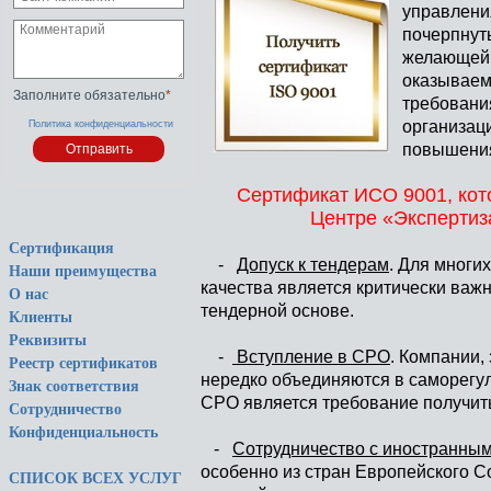
управлени
почерпнут
желающей 
оказываем
Заполните обязательно
*
требовани
организац
Политика конфиденциальности
повышения
Сертификат ИСО 9001, ко
Центре «Экспертиз
Сертификация
-
Допуск к тендерам
. Для многи
Наши преимущества
качества является критически важ
О нас
тендерной основе.
Клиенты
Реквизиты
-
Вступление в СРО
. Компании,
Реестр сертификатов
нередко объединяются в саморегул
Знак соответствия
СРО является требование получит
Сотрудничество
Конфиденциальность
-
Сотрудничество с иностранным
особенно из стран Европейского С
СПИСОК ВСЕХ УСЛУГ