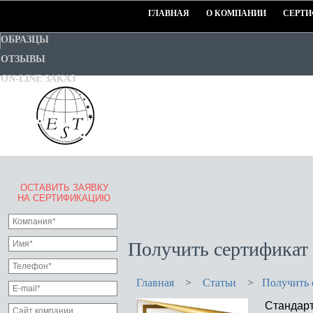
ГЛАВНАЯ
О КОМПАНИИ
СЕРТИ
ОБРАЗЦЫ
ОТЗЫВЫ
ON-LINE ЗАКАЗ
ОСТАВИТЬ ЗАЯВКУ
EURO-STANDART-TEST
НА СЕРТИФИКАЦИЮ
Goodwill Certification System
Получить сертификат
Главная
>
Статьи
>
Получить 
Стандарт