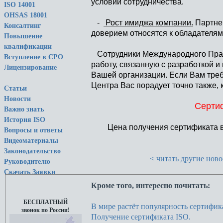
условий сотрудничества.
ISO 14001
OHSAS 18001
-
Рост имиджа компании.
Партнер
Консалтинг
доверием относятся к обладателям
Повышение
квалификации
Сотрудники Международного Право
Вступление в СРО
работу, связанную с разработкой 
Лицензирование
Вашей организации. Если Вам тре
Центра Вас порадует точно также,
Статьи
Новости
Cертиф
Важно знать
История ISO
Цена получения сертификата в
Вопросы и ответы
Видеоматериалы
Законодательство
< читать другие новос
Руководителю
Скачать Заявки
Кроме того, интересно почитать:
БЕСПЛАТНЫЙ
В мире растёт популярность сертиф
звонок по России!
Получение сертификата ISO.