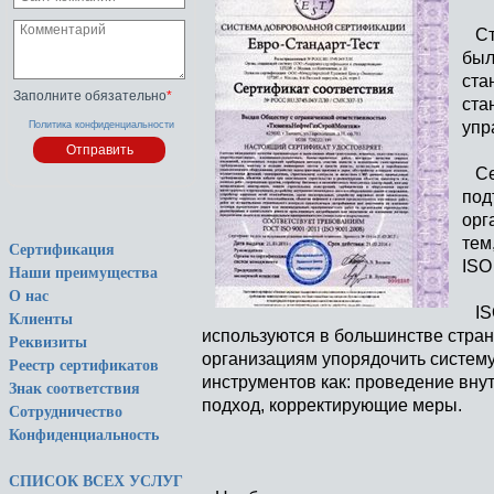
Ста
был
ста
Заполните обязательно
*
ста
упр
Политика конфиденциальности
Сер
под
орг
тем
Сертификация
ISO
Наши преимущества
О нас
ISO
Клиенты
используются в большинстве стран
Реквизиты
организациям упорядочить систему
Реестр сертификатов
инструментов как: проведение вну
Знак соответствия
подход, корректирующие меры.
Сотрудничество
Конфиденциальность
СПИСОК ВСЕХ УСЛУГ