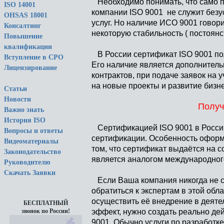
Необходимо понимать, что само п
ISO 14001
компании ISO 9001 не служит безу
OHSAS 18001
услуг. Но наличие ИСО 9001 говори
Консалтинг
некоторую стабильность ( постоянс
Повышение
квалификации
В России сертификат ISO 9001 по
Вступление в СРО
Его наличие является дополнител
Лицензирование
контрактов, при подаче заявок на 
на новые проекты и развитие бизне
Статьи
Новости
Получ
Важно знать
История ISO
Сертификацией ISO 9001 в России
Вопросы и ответы
сертификации. Особенность оформ
Видеоматериалы
том, что сертификат выдаётся на с
Законодательство
является аналогом международного
Руководителю
Скачать Заявки
Если Ваша компания никогда не ст
обратиться к экспертам в этой обл
осуществить её внедрение в деяте
БЕСПЛАТНЫЙ
эффект, нужно создать реально де
звонок по России!
9001. Обычно услуги по разработк