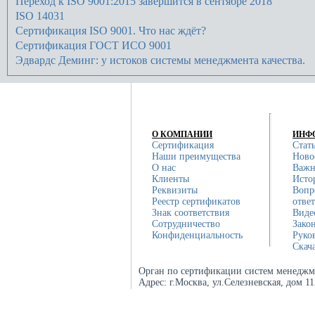
Переход к ISO 9001:2015 завершится в сентябре 2018
ISO 14031
Сертификация ISO 9001. Что нас ждёт?
Сертификация ГОСТ ИСО 9001
Эдвардс Деминг: у истоков системы менеджмента качества.
О КОМПАНИИ
ИНФ
Сертификация
Стат
Наши преимущества
Ново
О нас
Важн
Клиенты
Исто
Реквизиты
Вопр
Реестр сертификатов
отве
Знак соответствия
Виде
Сотрудничество
Зако
Конфиденциальность
Руко
Скач
Орган по сертификации систем менеджм
Адрес:
г.Москва, ул.Селезневская, дом 1