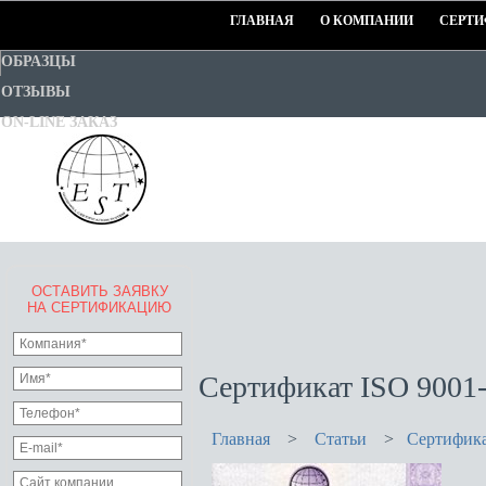
ГЛАВНАЯ
О КОМПАНИИ
СЕРТИ
ОБРАЗЦЫ
ОТЗЫВЫ
ON-LINE ЗАКАЗ
ОСТАВИТЬ ЗАЯВКУ
EURO-STANDART-TEST
НА СЕРТИФИКАЦИЮ
Goodwill Certification System
Сертификат ISO 9001-
Главная
>
Статьи
>
Сертифика