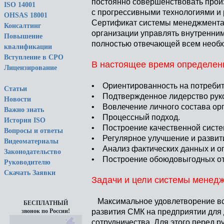
постоянно совершенствовать произ
ISO 14001
с прогрессивными технологиями и
OHSAS 18001
Сертификат системы менеджмента 
Консалтинг
организации управлять внутренним
Повышение
полностью отвечающей всем необх
квалификации
Вступление в СРО
В настоящее время определен
Лицензирование
• Ориентированность на потребит
Статьи
• Подтвержденное лидерство рук
Новости
• Вовлечение личного состава ор
Важно знать
• Процессный подход.
История ISO
• Построение качественной систе
Вопросы и ответы
• Регулярное улучшение и развит
Видеоматериалы
• Анализ фактических данных и о
Законодательство
• Построение обоюдовыгодных от
Руководителю
Скачать Заявки
Задачи и цели системы менедж
Максимальное удовлетворение все
БЕСПЛАТНЫЙ
развития СМК на предприятии для
звонок по России!
сотрудничества. Для этого перед 