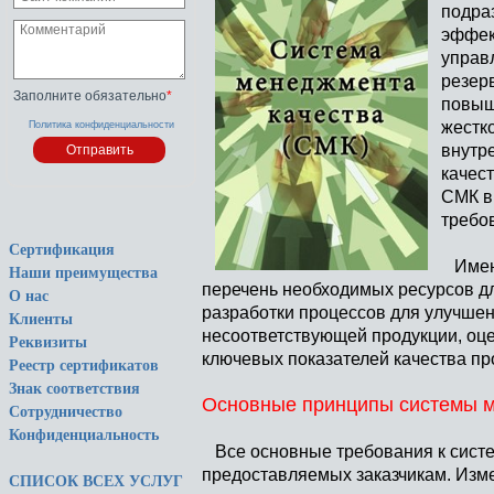
подра
эффек
управ
резер
Заполните обязательно
*
повыш
жестк
Политика конфиденциальности
внутр
качест
СМК в
требо
Сертификация
Именн
Наши преимущества
перечень необходимых ресурсов д
О нас
разработки процессов для улучшен
Клиенты
несоответствующей продукции, оце
Реквизиты
ключевых показателей качества пр
Реестр сертификатов
Знак соответствия
Основные принципы системы м
Сотрудничество
Конфиденциальность
Все основные требования к систем
предоставляемых заказчикам. Изм
СПИСОК ВСЕХ УСЛУГ