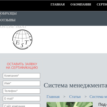
ГЛАВНАЯ
О КОМПАНИИ
СЕРТИ
ОБРАЗЦЫ
ОТЗЫВЫ
ON-LINE ЗАКАЗ
ОСТАВИТЬ ЗАЯВКУ
EURO-STANDART-TEST
НА СЕРТИФИКАЦИЮ
Goodwill Certification System
Система менеджмента
Главная
>
Статьи
>
Система м
Под о