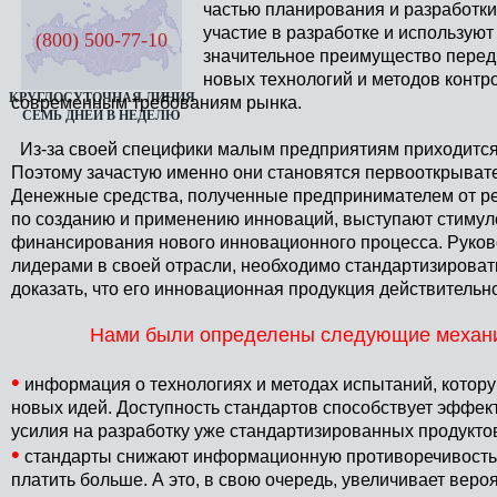
частью планирования и разработки
участие в разработке и использую
(800) 500-77-10
значительное преимущество перед 
новых технологий и методов контро
КРУГЛОСУТОЧНАЯ ЛИНИЯ
современным требованиям рынка.
СЕМЬ ДНЕЙ В НЕДЕЛЮ
Из-за своей специфики малым предприятиям приходится 
Поэтому зачастую именно они становятся первооткрывате
Денежные средства, полученные предпринимателем от р
по созданию и применению инноваций, выступают стимул
финансирования нового инновационного процесса. Руков
лидерами в своей отрасли, необходимо стандартизироват
доказать, что его инновационная продукция действительн
Нами были определены следующие механи
•
информация о технологиях и методах испытаний, котору
новых идей. Доступность стандартов способствует эффек
усилия на разработку уже стандартизированных продукто
•
стандарты снижают информационную противоречивость. 
платить больше. А это, в свою очередь, увеличивает вер