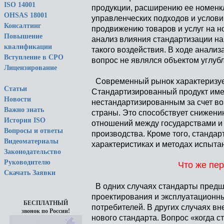
ISO 14001
продукции, расширению ее номенк
OHSAS 18001
управленческих подходов и услов
Консалтинг
продвижению товаров и услуг на 
Повышение
анализ влияния стандартизации н
квалификации
такого воздействия. В ходе анализ
Вступление в СРО
вопрос не являлся объектом углуб
Лицензирование
Современный рынок характеризуетс
Статьи
Стандартизированный продукт име
Новости
нестандартизированным за счет во
Важно знать
страны. Это способствует снижени
История ISO
отношений между государствами и 
Вопросы и ответы
производства. Кроме того, станда
Видеоматериалы
характеристиках и методах испытан
Законодательство
Руководителю
Что же пе
Скачать Заявки
В одних случаях стандарты предш
проектирования и эксплуатационны
БЕСПЛАТНЫЙ
потребителей. В других случаях в
звонок по России!
нового стандарта. Вопрос «когда 