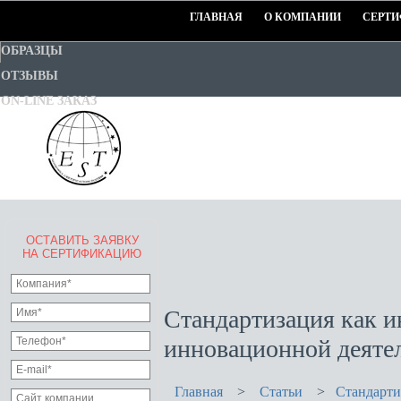
ГЛАВНАЯ
О КОМПАНИИ
СЕРТИ
ОБРАЗЦЫ
ОТЗЫВЫ
ON-LINE ЗАКАЗ
ОСТАВИТЬ ЗАЯВКУ
EURO-STANDART-TEST
НА СЕРТИФИКАЦИЮ
Goodwill Certification System
Стандартизация как и
инновационной деяте
Главная
>
Статьи
>
Стандарти