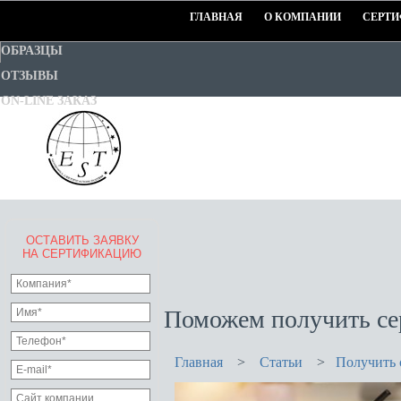
ГЛАВНАЯ
О КОМПАНИИ
СЕРТИ
ОБРАЗЦЫ
ОТЗЫВЫ
ON-LINE ЗАКАЗ
ОСТАВИТЬ ЗАЯВКУ
EURO-STANDART-TEST
НА СЕРТИФИКАЦИЮ
Goodwill Certification System
Поможем получить се
Главная
>
Статьи
>
Получить 